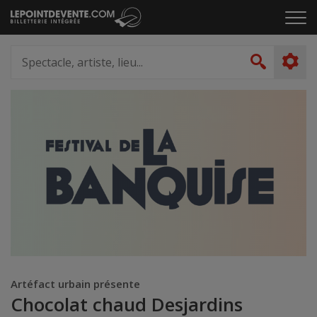
Passer
Cliq
au
pou
contenu
ouvr
Spectacle,
le
artiste,
Recher
men
lieu...
Artéfact urbain présente
Chocolat chaud Desjardins