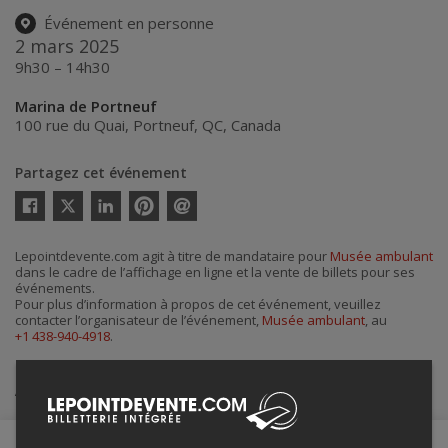
Événement en personne
2 mars 2025
9h30 – 14h30
Marina de Portneuf
100 rue du Quai
,
Portneuf
,
QC
,
Canada
Partagez cet événement
Twitter
Facebook
Linkedin
Pinterest
Envoyer
par
courriel
Lepointdevente.com agit à titre de mandataire pour
Musée ambulant
dans le cadre de l’affichage en ligne et la vente de billets pour ses
événements.
Pour plus d’information à propos de cet événement, veuillez
contacter l’organisateur de l’événement,
Musée ambulant
, au
+1 438-940-4918
.
Achat de billets