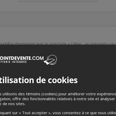
urbillon émotionnel avec le spectacle « Céline… ou presque! » où
s moments les plus marquants de la carrière de Céline Dion. De 
evivez chaque moment emblématique de cette icône de la musique
sance vocale et l'émotion pure de Céline à travers des performa
e "My Heart Will Go On" aux hits les plus récents. Laissez-vous 
ilisation de cookies
ies, où la musique, la passion et le glamour se rejoignent pour cé
ue! » est bien plus qu'un spectacle : c'est une expérience immer
 utilisons des témoins (cookies) pour améliorer votre expérienc
avec plus de 10 changements de costumes, 14 changements de p
gation, offrir des fonctionnalités relatives à notre site et analyser
. Une soirée magique à ne pas manquer pour tous les fans de Céli
ic de nos sites.
liquant sur « Tout accepter », vous consentez à ce que nous utilis