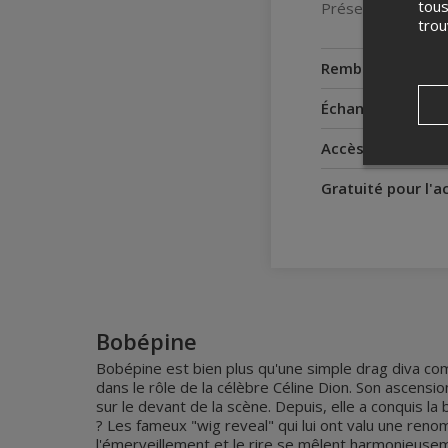
tous
Présenté par Bobé
tro
Remboursement
Échanges
Accès pour perso
Gratuité pour l'
Bobépine
Bobépine est bien plus qu'une simple drag diva comi
dans le rôle de la célèbre Céline Dion. Son ascensi
sur le devant de la scène. Depuis, elle a conquis 
? Les fameux "wig reveal" qui lui ont valu une reno
l'émerveillement et le rire se mêlent harmonieuse