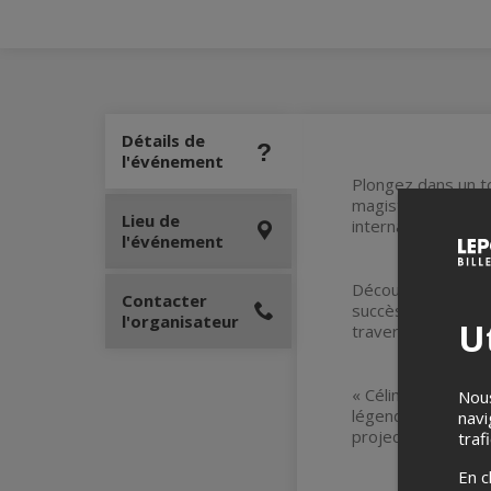
Détails de
l'événement
Plongez dans un to
magistralement le
Lieu de
internationaux, r
l'événement
Découvrez la puis
Contacter
succès, du mythiqu
l'organisateur
Ut
travers les décenn
« Céline… ou presq
Nous
légende vivante 
navi
projections vidéo
traf
En c