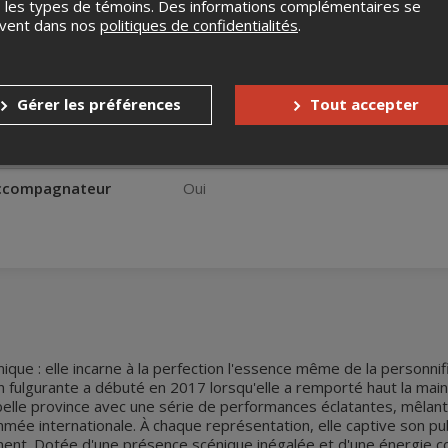
 les types de témoins. Des informations complémentaires se
pine & Talents Uniq
uvent dans nos
politiques de confidentialités
.
s
Jusqu'à 15 jours avant l'événement
Gérer les préférences
Tout accepter
Jusqu'à 15 jours avant l'événement
nnes à mobilité réduite
Oui
accompagnateur
Oui
que : elle incarne à la perfection l'essence même de la personnif
on fulgurante a débuté en 2017 lorsqu'elle a remporté haut la main
la belle province avec une série de performances éclatantes, mêl
mmée internationale. À chaque représentation, elle captive son pu
ment. Dotée d'une présence scénique inégalée et d'une énergie c