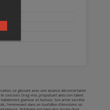
ication, se glissant avec une aisance déconcertante
 le concours Drag-moi, propulsant ainsi son talent
ant habilement glamour et humour. Son arme secrète
blic, l'emmenant dans un tourbillon d'émotions où
ontagieuse, Bobépine est bien plus qu'une drag