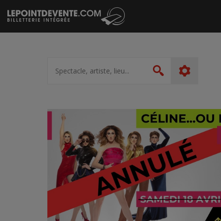
Passer
au
contenu
Spectacle,
artiste,
Rechercher
lieu...