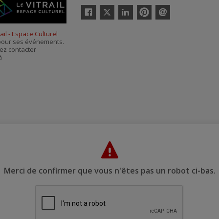
Twitter
Facebook
Linkedin
Pinterest
Envoyer
par
rail - Espace Culturel
courriel
s pour ses événements.
ez contacter
à
Merci de confirmer que vous n'êtes pas un robot ci-bas.