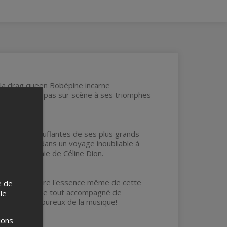
 la drag queen Bobépine incarne
ses premiers pas sur scène à ses triomphes
.
nces époustouflantes de ses plus grands
transporter dans un voyage inoubliable à
lébrer le génie de Céline Dion.
sive qui capture l'essence même de cette
e de
erruques et le tout accompagné de
 le
ne et les amoureux de la musique!
ions