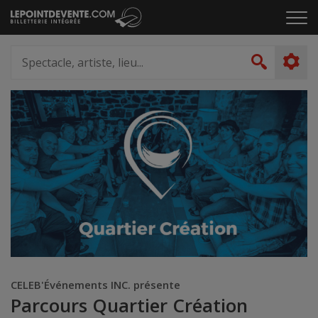
Passer
Cliq
au
pou
contenu
ouvr
Spectacle,
le
artiste,
Recher
men
lieu...
CELEB'Événements INC. présente
Parcours Quartier Création