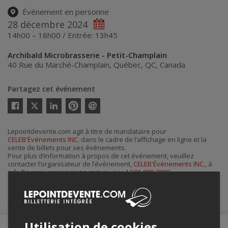
Événement en personne
28 décembre 2024
14h00 – 18h00 / Entrée: 13h45
Archibald Microbrasserie - Petit-Champlain
40 Rue du Marché-Champlain
,
Québec
,
QC
,
Canada
Partagez cet événement
Twitter
Facebook
Linkedin
Pinterest
Envoyer
par
courriel
Lepointdevente.com agit à titre de mandataire pour
CELEB'Événements INC.
dans le cadre de l’affichage en ligne et la
vente de billets pour ses événements.
Pour plus d’information à propos de cet événement, veuillez
contacter l’organisateur de l’événement,
CELEB'Événements INC.
, à
info@parcoursepicuriens.com
ou au
+1 581-888-7009
.
Achat de billets
Utilisation de cookies