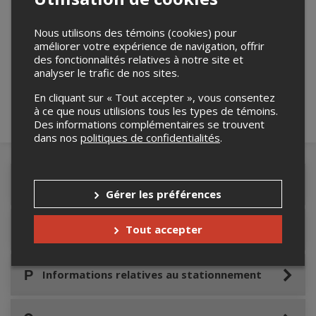
Nous utilisons des témoins (cookies) pour
Merci de confirmer que vous n'êtes pas un
améliorer votre expérience de navigation, offrir
robot ci-bas.
des fonctionnalités relatives à notre site et
analyser le trafic de nos sites.
En cliquant sur « Tout accepter », vous consentez
à ce que nous utilisions tous les types de témoins.
Des informations complémentaires se trouvent
dans nos
politiques de confidentialités
.
Détails de l'événement
Gérer les préférences
Tout accepter
Accès au site de l'événement
Informations relatives au stationnement