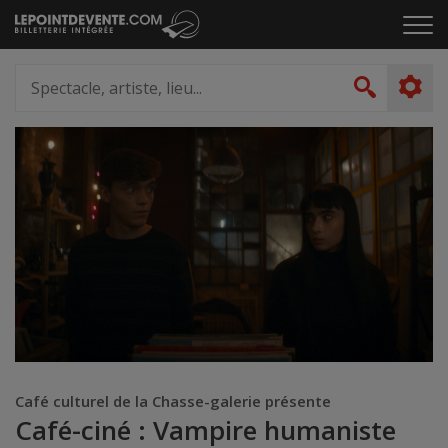
Passer
Cliq
au
pou
contenu
ouvr
Spectacle,
le
artiste,
Recher
men
lieu...
Café culturel de la Chasse-galerie présente
Café-ciné : Vampire humaniste