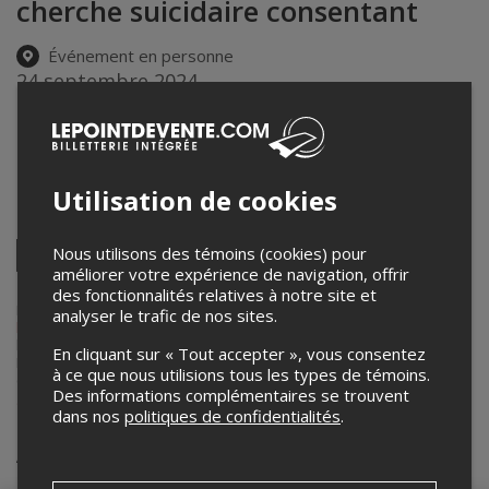
cherche suicidaire consentant
Événement en personne
24 septembre 2024
14h00 – 16h00 / Entrée: 13h30
Église Saint-Antoine de Lavaltrie
1351, rue Notre-Dame
,
Lavaltrie
,
QC
,
Canada
Utilisation de cookies
Partagez cet événement
Twitter
Nous utilisons des témoins (cookies) pour
améliorer votre expérience de navigation, offrir
Facebook
Linkedin
Pinterest
Envoyer
des fonctionnalités relatives à notre site et
par
courriel
Lepointdevente.com agit à titre de mandataire pour
Café culturel de
analyser le trafic de nos sites.
la Chasse-galerie
dans le cadre de l’affichage en ligne et la vente de
billets pour ses événements.
En cliquant sur « Tout accepter », vous consentez
Pour plus d’information à propos de cet événement, veuillez
à ce que nous utilisions tous les types de témoins.
contacter l’organisateur de l’événement,
Café culturel de la Chasse-
Des informations complémentaires se trouvent
galerie
, à
info@chasse-galerie.ca
ou au
+1 450-586-9569
.
dans nos
politiques de confidentialités
.
Achat de billets