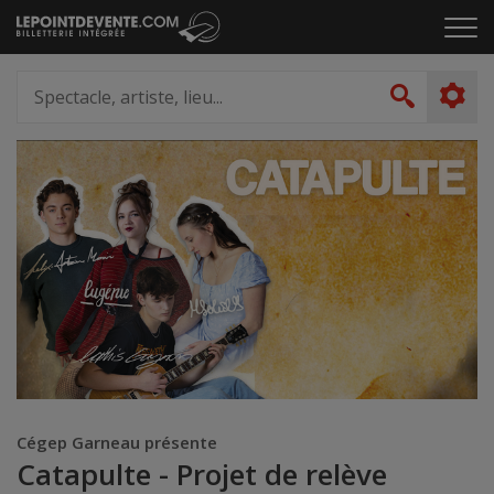
Passer
Cliq
au
pou
contenu
ouvr
Spectacle,
le
artiste,
Recher
men
lieu...
Cégep Garneau présente
Catapulte - Projet de relève