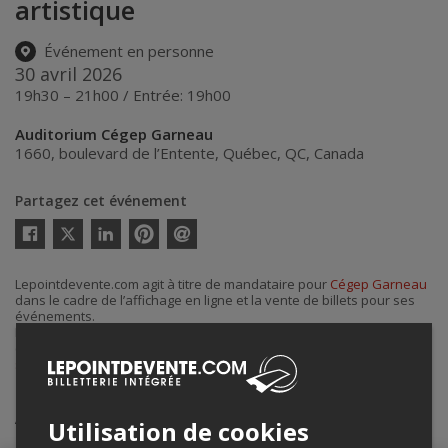
artistique
Événement en personne
30 avril 2026
19h30 – 21h00 / Entrée: 19h00
Auditorium Cégep Garneau
1660, boulevard de l’Entente
,
Québec
,
QC
,
Canada
Partagez cet événement
Twitter
Facebook
Linkedin
Pinterest
Envoyer
par
courriel
Lepointdevente.com agit à titre de mandataire pour
Cégep Garneau
dans le cadre de l’affichage en ligne et la vente de billets pour ses
événements.
Pour plus d’information à propos de cet événement, veuillez
contacter l’organisateur de l’événement,
Cégep Garneau
, à
socioculturel@cegepgarneau.ca
.
Achat de billets
Utilisation de cookies