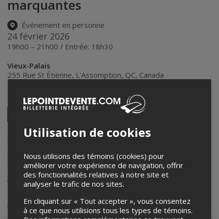
marquantes
Événement en personne
24 février 2026
19h00 – 21h00 / Entrée: 18h30
Vieux-Palais
255 Rue St Étienne
,
L'Assomption
,
QC
,
Canada
Partagez cet événement
Twitter
Facebook
Linkedin
Pinterest
Envoyer
Utilisation de cookies
par
courriel
Lepointdevente.com agit à titre de mandataire pour
Semaine des
éveilleurs
dans le cadre de l’affichage en ligne et la vente de billets
pour ses événements.
Nous utilisons des témoins (cookies) pour
Pour plus d’information à propos de cet événement, veuillez
améliorer votre expérience de navigation, offrir
contacter l’organisateur de l’événement,
Semaine des éveilleurs
, à
des fonctionnalités relatives à notre site et
joselle.baril@cegep-lanaudiere.qc.ca
.
analyser le trafic de nos sites.
Achat de billets
En cliquant sur « Tout accepter », vous consentez
à ce que nous utilisions tous les types de témoins.