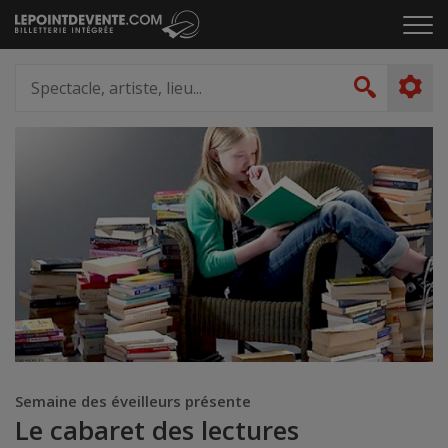
Passer
Cliq
au
pou
contenu
ouvr
Spectacle,
le
artiste,
Recher
men
lieu...
Semaine des éveilleurs présente
Le cabaret des lectures