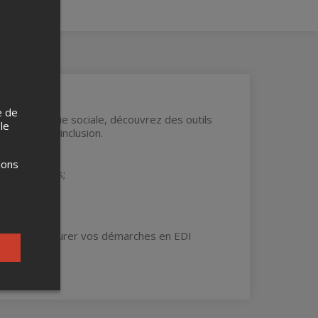
e de
on en économie sociale, découvrez des outils
 le
iversité et inclusion.
ions
s collectives;
AC pou structurer vos démarches en EDI