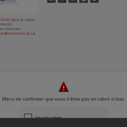
Facebook
Linkedin
Pinterest
Envoyer
par
courriel
-ÉSAC
dans le cadre
nements.
ez contacter
ion@csmoesac.qc.ca
.
Merci de confirmer que vous n'êtes pas un robot ci-bas.