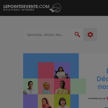
Passer
au
contenu
Spectacle,
artiste,
Rechercher
lieu...