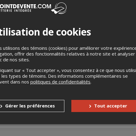
ilisation de cookies
 utilisons des témoins (cookies) pour améliorer votre expérienc
e large diffusion consacrée aux résultats du laboratoire d’inclusi
gation, offrir des fonctionnalités relatives à notre site et analyser
 que le nouveau format de notre parcours de formation en équité, d
ic de nos sites.
 webinaire, vous prendrez connaissance avec :
liquant sur « Tout accepter », vous consentez à ce que nous utilis
es pour comprendre les enjeux d’inclusion dans les organisation
 les types de témoins. Des informations complémentaires se
uvent dans nos
politiques de confidentialités
.
bilisation pour inspirer l’inclusion en ÉSAC
aluation pour vous aider identifier vos dimensions d’inclusion
tions en 12 moisLe parcours de formation l’EDI par et pour l’ÉS
Gérer les préférences
Tout accepter