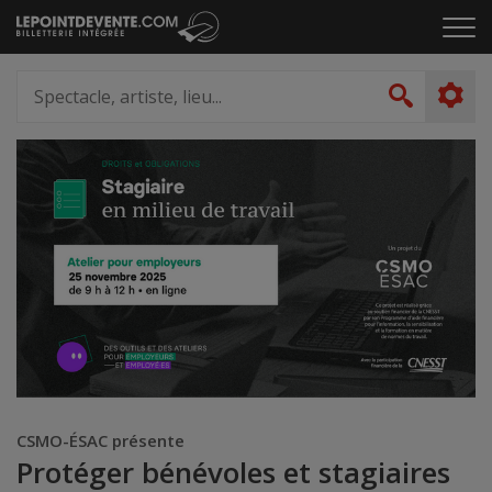
Passer
Cliq
au
pou
contenu
ouvr
Spectacle,
le
artiste,
Recher
men
lieu...
CSMO-ÉSAC présente
Protéger bénévoles et stagiaires