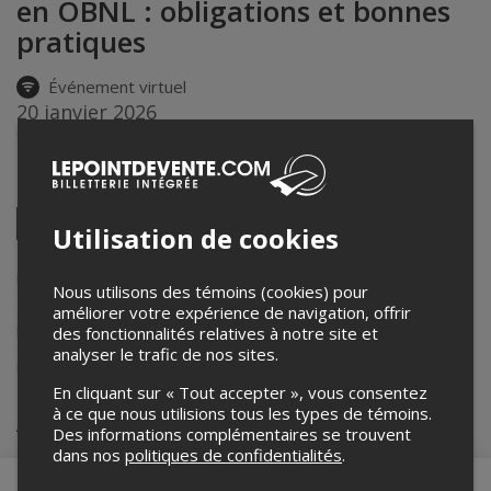
en OBNL : obligations et bonnes
pratiques
Événement virtuel
20 janvier 2026
9h00 – 12h00 (EST)
Partagez cet événement
Twitter
Utilisation de cookies
Facebook
Linkedin
Pinterest
Envoyer
par
courriel
Lepointdevente.com agit à titre de mandataire pour
CSMO-ÉSAC
Nous utilisons des témoins (cookies) pour
dans le cadre de l’affichage en ligne et la vente de billets pour ses
améliorer votre expérience de navigation, offrir
événements.
Pour plus d’information à propos de cet événement, veuillez
des fonctionnalités relatives à notre site et
contacter l’organisateur de l’événement,
CSMO-ÉSAC
, à
analyser le trafic de nos sites.
releve@csmoesac.qc.ca
.
En cliquant sur « Tout accepter », vous consentez
à ce que nous utilisions tous les types de témoins.
Achat de billets
Des informations complémentaires se trouvent
dans nos
politiques de confidentialités
.