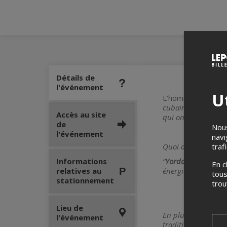
Détails de
l'événement
Ut
L’hommage au lég
cubain
Yordan Mar
Accès au site
qui ont aisément pa
de
Nous
l'événement
navi
Quoi de plus magiq
traf
Informations
“
Yordan &The Cuba
En c
relatives au
énergiques et compl
tous
stationnement
tro
Lieu de
En plus de revisit
l'événement
traditionnelle et c