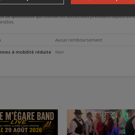
i de spontanéité qui connait un succès sans précédent depuis 2018 
raïbes.
s
Aucun remboursement
nnes à mobilité réduite
Non