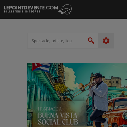
Passer
au
contenu
Spectacle,
artiste,
Rechercher
lieu...