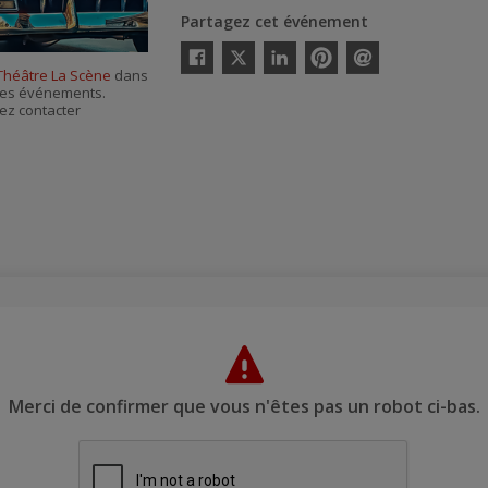
Partagez cet événement
Twitter
 Théâtre La Scène
dans
Facebook
Linkedin
Pinterest
Envoyer
r ses événements.
par
courriel
ez contacter
Merci de confirmer que vous n'êtes pas un robot ci-bas.