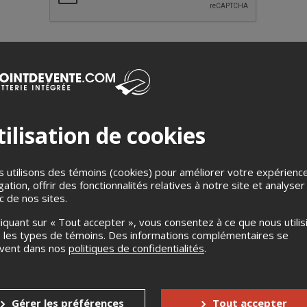
ilisation de cookies
endaire
Buena Vista Social Club
, un spectacle authentique,
diri
tinez.
Vous êtes conviés à soirée divertissante, en toute élégance, u
ssé la barrière du temps.
 utilisons des témoins (cookies) pour améliorer votre expérienc
gation, offrir des fonctionnalités relatives à notre site et analyser
ue que le populaire orchestre cubain de Montréal
ic de nos sites.
n Martinez Show
” pour vous faire vivre une soirée
mémorable! Sur 
liquant sur « Tout accepter », vous consentez à ce que nous utilis
ices, qui vous invitent à un voyage sur leur île de Cuba!
 les types de témoins. Des informations complémentaires se
uvent dans nos
politiques de confidentialités
.
er les grands succès du BVSC, on vous propose aussi quelques grands
Gérer les préférences
Tout accepter
ontemporaine!