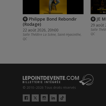
Philippe Bond Rebondir
JE M
(Rodage)
29 août 
Salle Théâ
22 août 2026, 20h00
QC
Salle Théâtre La Scène, Saint-Hyacinthe,
QC
© 2010–2026 Tous droits réservés
Twitter
Tiktok
Facebook
Instagram
LinkedIn