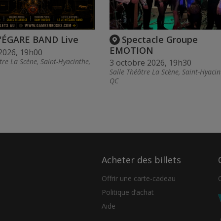
'ÉGARE BAND Live
Spectacle Groupe
EMOTION
2026, 19h00
tre La Scène, Saint-Hyacinthe,
3 octobre 2026, 19h30
Salle Théâtre La Scène, Saint-Hyacin
QC
Acheter des billets
Offrir une carte-cadeau
Politique d’achat
Aide