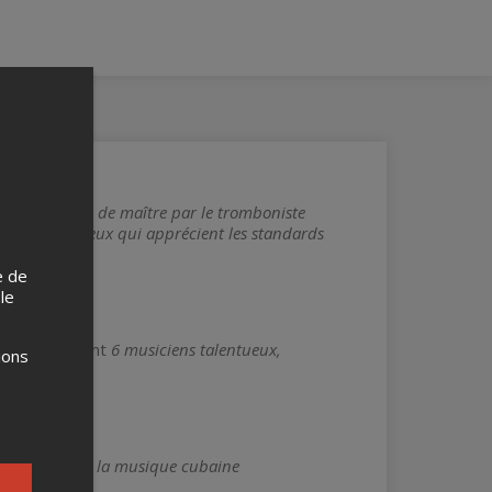
gé d’une main de maître par le tromboniste
n régal pour ceux qui apprécient les standards
e de
 le
scène, ce sont
6 musiciens talentueux,
ions
 classiques de la musique cubaine