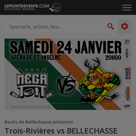
Passer
Cliq
au
pou
contenu
ouvr
Spectacle,
le
artiste,
Recher
men
lieu...
Bucks de Bellechasse présente
Trois-Rivières vs BELLECHASSE