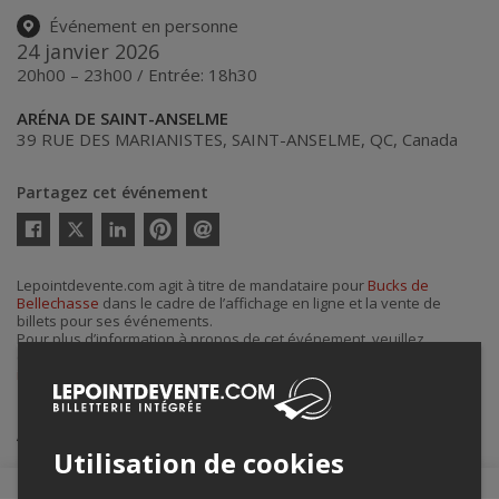
Événement en personne
24 janvier 2026
20h00 – 23h00 / Entrée: 18h30
ARÉNA DE SAINT-ANSELME
39 RUE DES MARIANISTES
,
SAINT-ANSELME
,
QC
,
Canada
Partagez cet événement
Twitter
Facebook
Linkedin
Pinterest
Envoyer
par
courriel
Lepointdevente.com agit à titre de mandataire pour
Bucks de
Bellechasse
dans le cadre de l’affichage en ligne et la vente de
billets pour ses événements.
Pour plus d’information à propos de cet événement, veuillez
contacter l’organisateur de l’événement,
Bucks de Bellechasse
, à
info@senioraaabellechasse.ca
.
Achat de billets
Utilisation de cookies