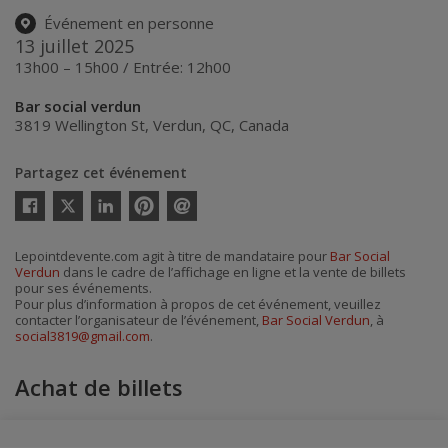
Événement en personne
13 juillet 2025
13h00 – 15h00 / Entrée: 12h00
Bar social verdun
3819 Wellington St
,
Verdun
,
QC
,
Canada
Partagez cet événement
Twitter
Facebook
Linkedin
Pinterest
Envoyer
par
courriel
Lepointdevente.com agit à titre de mandataire pour
Bar Social
Verdun
dans le cadre de l’affichage en ligne et la vente de billets
pour ses événements.
Pour plus d’information à propos de cet événement, veuillez
contacter l’organisateur de l’événement,
Bar Social Verdun
, à
social3819@gmail.com
.
Achat de billets