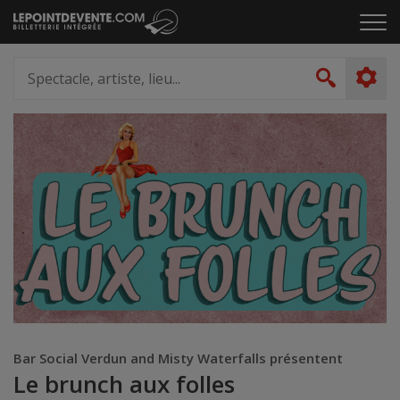
Passer
Cliq
au
pou
contenu
ouvr
Spectacle,
le
artiste,
Recher
men
lieu...
Bar Social Verdun and Misty Waterfalls présentent
Le brunch aux folles