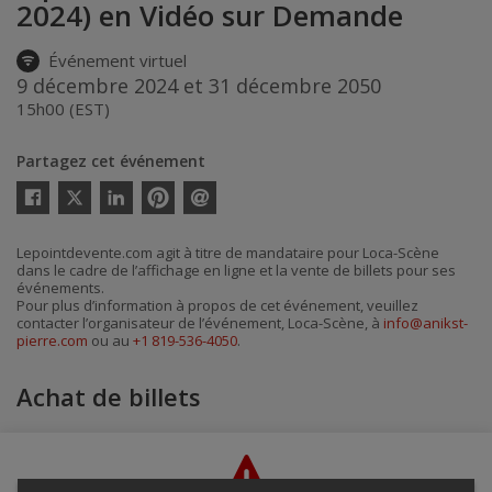
2024) en Vidéo sur Demande
Événement virtuel
9 décembre 2024 et 31 décembre 2050
15h00 (EST)
Partagez cet événement
Twitter
Facebook
Linkedin
Pinterest
Envoyer
par
courriel
Lepointdevente.com agit à titre de mandataire pour Loca-Scène
dans le cadre de l’affichage en ligne et la vente de billets pour ses
événements.
Pour plus d’information à propos de cet événement, veuillez
contacter l’organisateur de l’événement, Loca-Scène, à
info@anikst-
pierre.com
ou au
+1 819-536-4050
.
Achat de billets