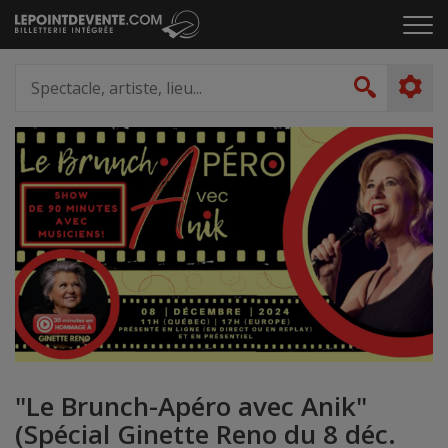
Passer
Cliq
au
pou
contenu
ouvr
Spectacle,
le
artiste,
Recher
men
lieu...
"Le Brunch-Apéro avec Anik"
(Spécial Ginette Reno du 8 déc.