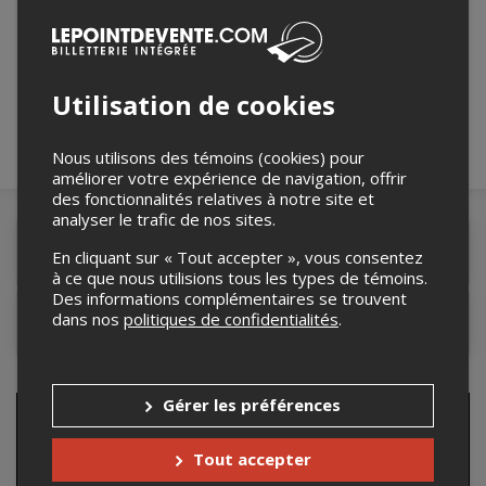
Merci de confirmer que vous n'êtes pas un
robot ci-bas.
Utilisation de cookies
Nous utilisons des témoins (cookies) pour
améliorer votre expérience de navigation, offrir
des fonctionnalités relatives à notre site et
analyser le trafic de nos sites.
Détails de l'événement
En cliquant sur « Tout accepter », vous consentez
à ce que nous utilisions tous les types de témoins.
Des informations complémentaires se trouvent
dans nos
politiques de confidentialités
.
Contacter l'organisateur
Gérer les préférences
Tout accepter