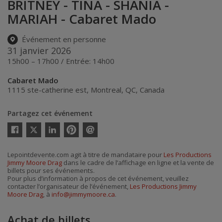
BRITNEY - TINA - SHANIA -
MARIAH - Cabaret Mado
Événement en personne
31 janvier 2026
15h00 – 17h00 / Entrée: 14h00
Cabaret Mado
1115 ste-catherine est
,
Montreal
,
QC
,
Canada
Partagez cet événement
Twitter
Facebook
Linkedin
Pinterest
Envoyer
par
courriel
Lepointdevente.com agit à titre de mandataire pour
Les Productions
Jimmy Moore Drag
dans le cadre de l’affichage en ligne et la vente de
billets pour ses événements.
Pour plus d’information à propos de cet événement, veuillez
contacter l’organisateur de l’événement,
Les Productions Jimmy
Moore Drag
, à
info@jimmymoore.ca
.
Achat de billets