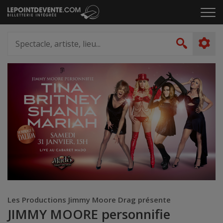
Passer
Cliq
au
pou
contenu
ouvr
Spectacle,
le
artiste,
Recher
men
lieu...
Les Productions Jimmy Moore Drag présente
JIMMY MOORE personnifie