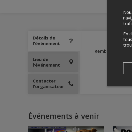
Nous
navi
traf
En c
Détails de
tous
l'événement
tro
Remboursement
Lieu de
l'événement
Contacter
l'organisateur
Événements à venir