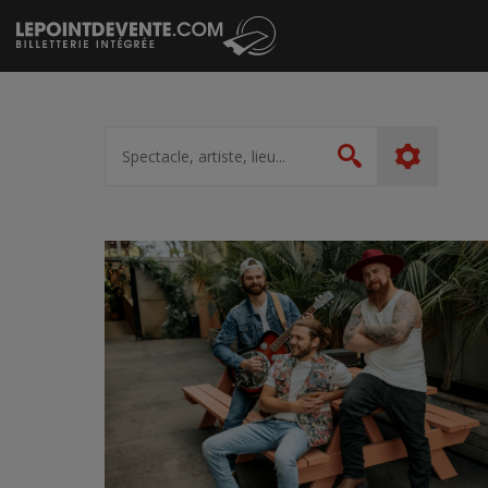
Passer
au
contenu
Spectacle,
artiste,
Rechercher
lieu...