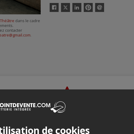
Twitter
Facebook
Linkedin
Pinterest
Envoyer
par
 Théâtre
dans le cadre
courriel
nements.
ez contacter
heatre@gmail.com
.
Merci de confirmer que vous n'êtes pas un robot ci-bas.
ilisation de cookies