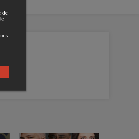
e de
 le
ions