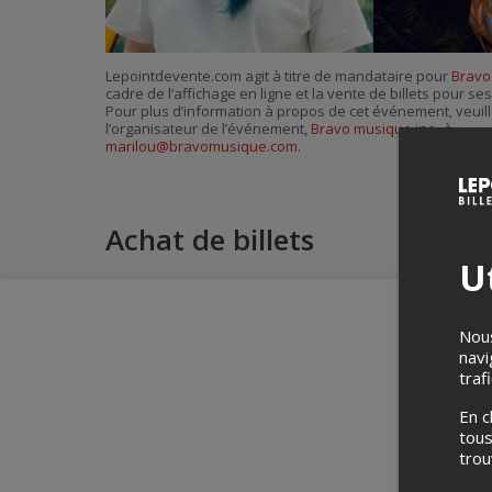
Lepointdevente.com agit à titre de mandataire pour
Bravo
cadre de l’affichage en ligne et la vente de billets pour s
Pour plus d’information à propos de cet événement, veuill
l’organisateur de l’événement,
Bravo musique inc.
, à
marilou@bravomusique.com
.
Achat de billets
Ut
Nous
navi
traf
En c
tous
tro