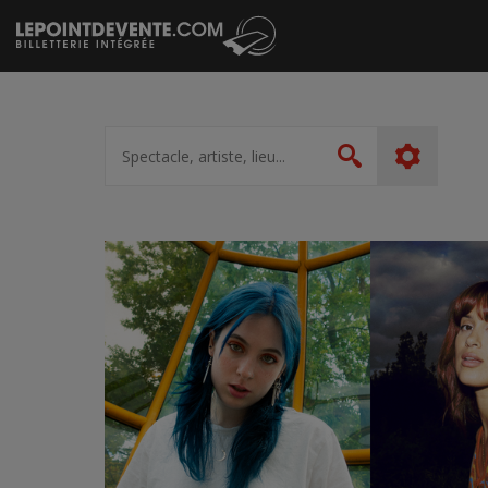
Passer
au
contenu
Spectacle,
artiste,
Rechercher
lieu...