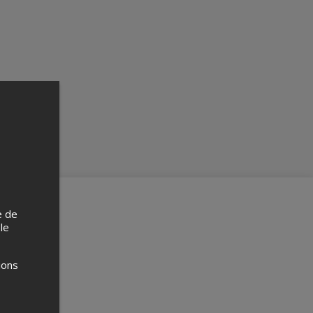
e de
 le
ions