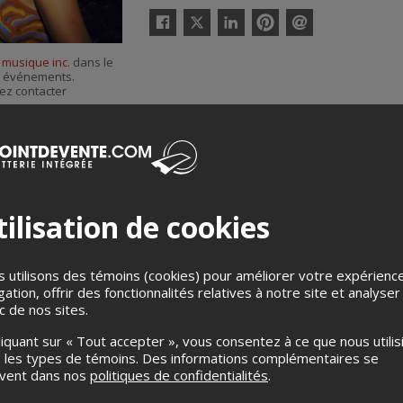
Twitter
Facebook
Linkedin
Pinterest
Envoyer
par
 musique inc.
dans le
courriel
es événements.
ez contacter
ilisation de cookies
 utilisons des témoins (cookies) pour améliorer votre expérienc
gation, offrir des fonctionnalités relatives à notre site et analyser
ic de nos sites.
Merci de confirmer que vous n'êtes pas un robot ci-bas.
liquant sur « Tout accepter », vous consentez à ce que nous utilis
 les types de témoins. Des informations complémentaires se
uvent dans nos
politiques de confidentialités
.