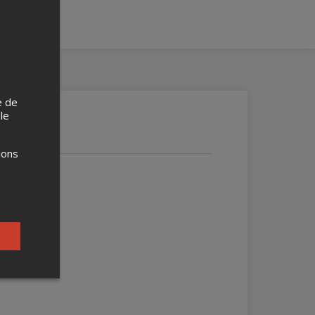
e de
 le
ions