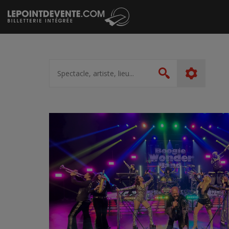
Passer
au
contenu
Spectacle,
artiste,
Rechercher
lieu...