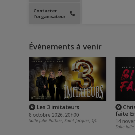
Contacter
l'organisateur
Événements à venir
Les 3 imitateurs
Chri
faite 
8 octobre 2026, 20h00
Salle Julie-Pothier, Saint-Jacques, QC
14 nove
Salle Juli