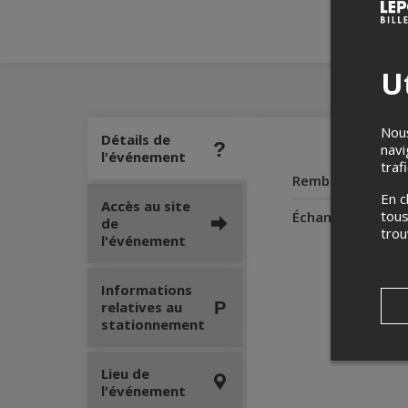
Ut
Nous
Détails de
navi
l'événement
traf
Remboursement
En c
Accès au site
tous
Échanges
de
tro
l'événement
Informations
relatives au
stationnement
Lieu de
l'événement