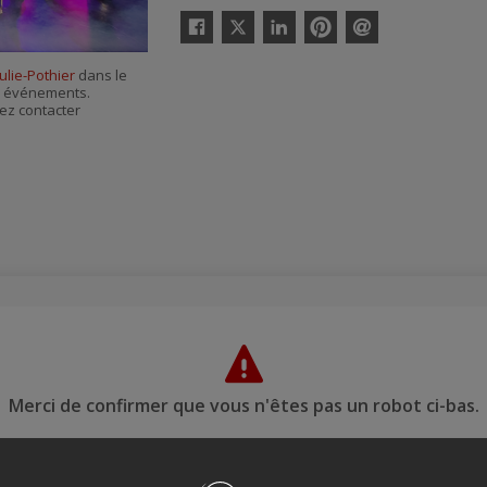
Twitter
Facebook
Linkedin
Pinterest
Envoyer
par
Julie-Pothier
dans le
courriel
es événements.
ez contacter
Merci de confirmer que vous n'êtes pas un robot ci-bas.