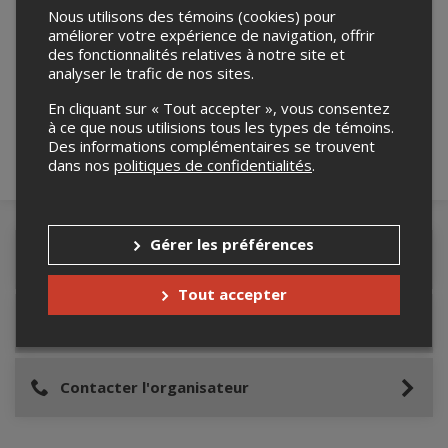
Nous utilisons des témoins (cookies) pour
améliorer votre expérience de navigation, offrir
Merci de confirmer que vous n'êtes pas un
des fonctionnalités relatives à notre site et
robot ci-bas.
analyser le trafic de nos sites.
En cliquant sur « Tout accepter », vous consentez
à ce que nous utilisions tous les types de témoins.
Des informations complémentaires se trouvent
dans nos
politiques de confidentialités
.
Gérer les préférences
Détails de l'événement
Tout accepter
Lieu de l'événement
Contacter l'organisateur