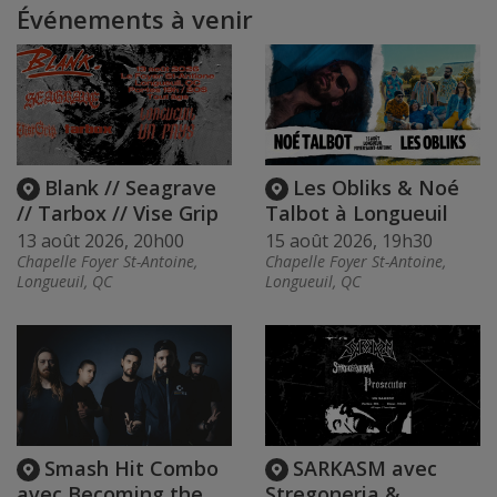
Événements à venir
Blank // Seagrave
Les Obliks & Noé
// Tarbox // Vise Grip
Talbot à Longueuil
13 août 2026, 20h00
15 août 2026, 19h30
Chapelle Foyer St-Antoine,
Chapelle Foyer St-Antoine,
Longueuil, QC
Longueuil, QC
Smash Hit Combo
SARKASM avec
avec Becoming the
Stregoneria &