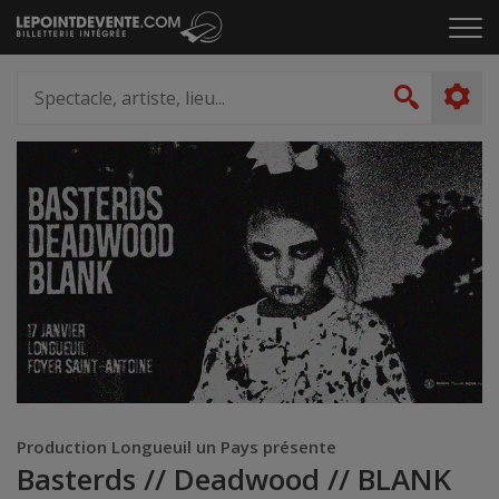
Passer
Cliq
au
pou
contenu
ouvr
Spectacle,
le
artiste,
Recher
men
lieu...
Production Longueuil un Pays présente
Basterds // Deadwood // BLANK