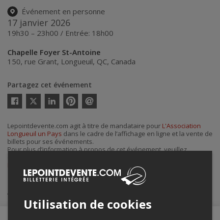
Événement en personne
17 janvier 2026
19h30 – 23h00 / Entrée: 18h00
Chapelle Foyer St-Antoine
150, rue Grant
,
Longueuil
,
QC
,
Canada
Partagez cet événement
Twitter
Facebook
Linkedin
Pinterest
Envoyer
par
courriel
Lepointdevente.com agit à titre de mandataire pour
L'Association
Longueuil un Pays
dans le cadre de l’affichage en ligne et la vente de
billets pour ses événements.
Pour plus d’information à propos de cet événement, veuillez
contacter l’organisateur de l’événement,
L'Association Longueuil un
Pays
, à
lp@boiteavins.com
.
Achat de billets
Utilisation de cookies