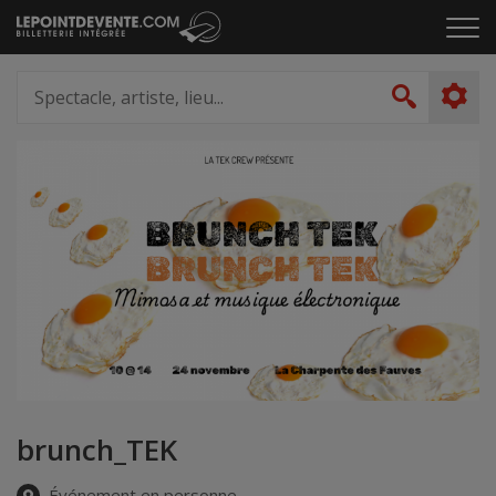
Passer
Cliq
au
pou
contenu
ouvr
Spectacle,
le
artiste,
Recher
men
lieu...
brunch_TEK
Événement en personne