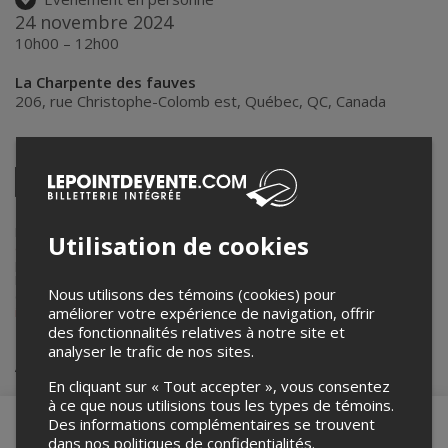
24 novembre 2024
10h00 – 12h00
La Charpente des fauves
206, rue Christophe-Colomb est
,
Québec
,
QC
,
Canada
Partagez cet événement
Twitter
Facebook
Linkedin
Pinterest
Envoyer
par
courriel
Lepointdevente.com agit à titre de mandataire pour
La Charpente
Utilisation de cookies
des fauves
dans le cadre de l’affichage en ligne et la vente de billets
pour ses événements.
Pour plus d’information à propos de cet événement, veuillez
Nous utilisons des témoins (cookies) pour
contacter l’organisateur de l’événement,
La Charpente des fauves
, à
améliorer votre expérience de navigation, offrir
info@charpentedesfauves.com
.
des fonctionnalités relatives à notre site et
analyser le trafic de nos sites.
Achat de billets
En cliquant sur « Tout accepter », vous consentez
à ce que nous utilisions tous les types de témoins.
Des informations complémentaires se trouvent
dans nos
politiques de confidentialités
.