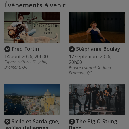
Événements à venir
Fred Fortin
Stéphanie Boulay
14 août 2026, 20h00
12 septembre 2026,
Espace culturel St. John,
20h00
Bromont, QC
Espace culturel St. John,
Bromont, QC
Sicile et Sardaigne,
The Big O String
les îles italiennes
Band