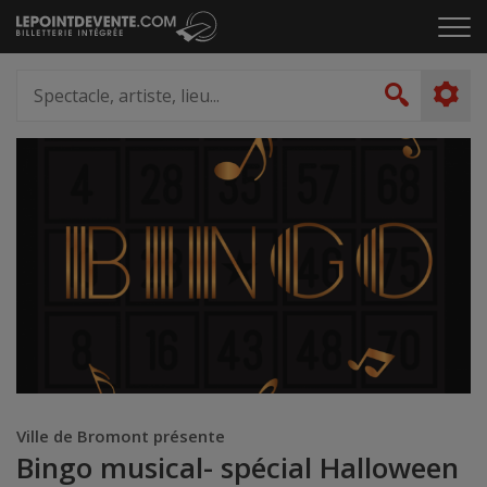
Passer
Cliq
au
pou
contenu
ouvr
Spectacle,
le
artiste,
Recher
men
lieu...
Ville de Bromont présente
Bingo musical- spécial Halloween