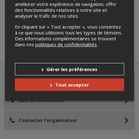
améliorer votre expérience de navigation, offrir
des fonctionnalités relatives à notre site et
analyser le trafic de nos sites.
Merci de confirmer que vous n'êtes pas un
robot ci-bas.
En cliquant sur « Tout accepter », vous consentez
à ce que nous utilisions tous les types de témoins.
Des informations complémentaires se trouvent
dans nos
politiques de confidentialités
.
Gérer les préférences
Détails de l'événement
Tout accepter
Lieu de l'événement
Contacter l'organisateur