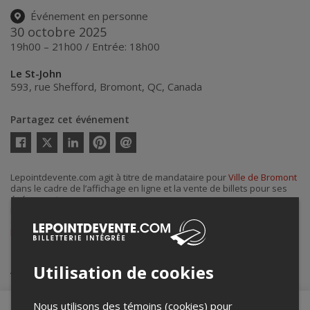
Événement en personne
30 octobre 2025
19h00 – 21h00 / Entrée: 18h00
Le St-John
593, rue Shefford
,
Bromont
,
QC
,
Canada
Partagez cet événement
Twitter
Facebook
Linkedin
Pinterest
Envoyer
par
courriel
Lepointdevente.com agit à titre de mandataire pour
Ville de Bromont
dans le cadre de l’affichage en ligne et la vente de billets pour ses
événements.
Pour plus d’information à propos de cet événement, veuillez
contacter l’organisateur de l’événement,
Ville de Bromont
, à
lestjohn@bromont.com
.
Achat de billets
Utilisation de cookies
Nous utilisons des témoins (cookies) pour