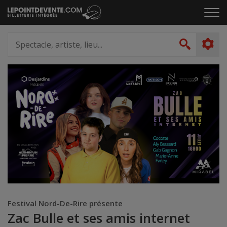
Passer
Cliq
au
pou
contenu
ouvr
Spectacle,
le
artiste,
Recher
men
lieu...
Festival Nord-De-Rire présente
Zac Bulle et ses amis internet