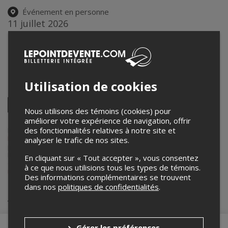
Événement en personne
11 juillet 2026
16h00 – 17h30 / Entrée: 12h00
Centre Culturel du Complexe du Val d'Espoir
17700 Rue du Val d'Espoir
,
Mirabel
,
QC
,
Canada
Utilisation de cookies
Partagez cet événement
Twitter
Nous utilisons des témoins (cookies) pour
Facebook
Linkedin
Pinterest
Envoyer
améliorer votre expérience de navigation, offrir
par
courriel
des fonctionnalités relatives à notre site et
Lepointdevente.com agit à titre de mandataire pour
Festival Nord-
De-Rire
dans le cadre de l’affichage en ligne et la vente de billets
analyser le trafic de nos sites.
pour ses événements.
Pour plus d’information à propos de cet événement, veuillez
En cliquant sur « Tout accepter », vous consentez
contacter l’organisateur de l’événement,
Festival Nord-De-Rire
, à
à ce que nous utilisions tous les types de témoins.
info@festivalnordderire.ca
.
Des informations complémentaires se trouvent
dans nos
politiques de confidentialités
.
Achat de billets
Gérer les préférences