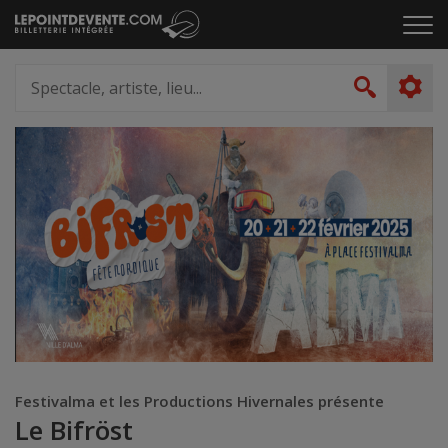
Passer
Cliq
au
pou
contenu
ouvr
Spectacle,
le
artiste,
Recher
men
lieu...
Festivalma et les Productions Hivernales présente
Le Bifröst