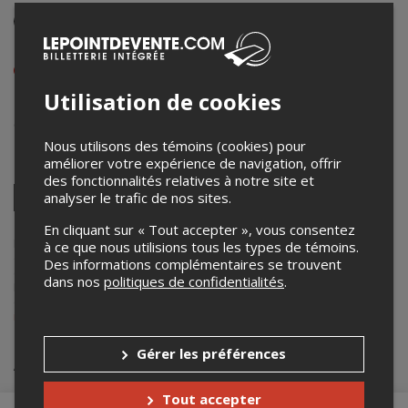
Événement en personne
Du 20 au 22 février 2026
Afficher les heures de l'événement
Utilisation de cookies
Place Festivalma
605, BOUL. ST-LUC
,
Alma
,
QC
,
Canada
Nous utilisons des témoins (cookies) pour
améliorer votre expérience de navigation, offrir
Partagez cet événement
des fonctionnalités relatives à notre site et
Twitter
analyser le trafic de nos sites.
Facebook
Linkedin
Pinterest
Envoyer
En cliquant sur « Tout accepter », vous consentez
par
courriel
Lepointdevente.com agit à titre de mandataire pour
Festivalma inc.
à ce que nous utilisions tous les types de témoins.
dans le cadre de l’affichage en ligne et la vente de billets pour ses
Des informations complémentaires se trouvent
événements.
dans nos
politiques de confidentialités
.
Pour plus d’information à propos de cet événement, veuillez
contacter l’organisateur de l’événement,
Festivalma inc.
, à
info@festivalma.com
.
Gérer les préférences
Achat de billets
Tout accepter