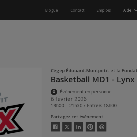
Aide
Blogue
Contact
Emplois
Cégep Édouard-Montpetit et la Fonda
Basketball MD1 - Lynx
Événement en personne
6 février 2026
19h00 – 21h30 / Entrée: 18h00
Partagez cet événement
Twitter
Facebook
Linkedin
Pinterest
Envoyer
par