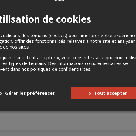
ilisation de cookies
 utilisons des témoins (cookies) pour améliorer votre expérienc
gation, offrir des fonctionnalités relatives à notre site et analyser
ic de nos sites.
s
Aucun remboursement
liquant sur « Tout accepter », vous consentez à ce que nous utilis
 les types de témoins. Des informations complémentaires se
Aucun échange
uvent dans nos
politiques de confidentialités
.
s enfants
Gratuit pour les 12 ans et moins
nnes à mobilité réduite
Oui
Gérer les préférences
Tout accepter
accompagnateur
Non