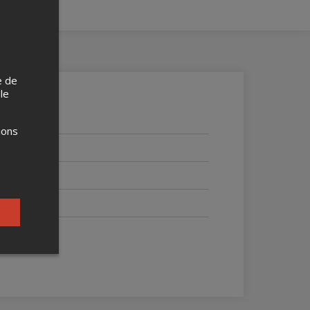
e de
 le
ions