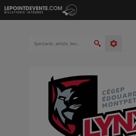
Passer
au
contenu
Spectacle,
artiste,
Rechercher
lieu...