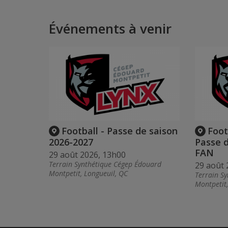
Événements à venir
Football - Passe de saison
Foot
2026-2027
Passe 
FAN
29 août 2026, 13h00
Terrain Synthétique Cégep Édouard
29 août 
Montpetit, Longueuil, QC
Terrain S
Montpetit,