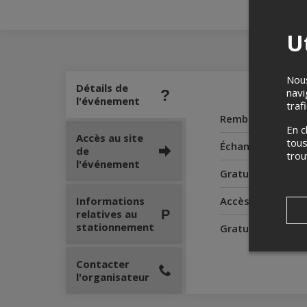
Ut
Nous
Détails de
navi
l'événement
traf
Remboursement
En c
Accès au site
tous
Échanges
de
tro
l'événement
Gratuité pour le
Informations
Accès pour perso
relatives au
stationnement
Gratuité pour l'
Contacter
l'organisateur