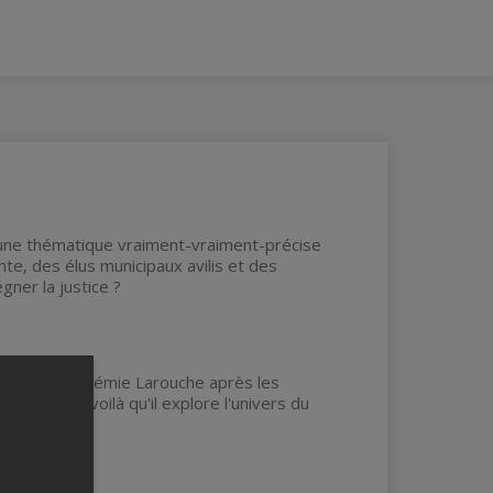
 une thématique vraiment-vraiment-précise
nte, des élus municipaux avilis et des
gner la justice ?
'humoriste Jérémie Larouche après les
e en carton,
voilà qu'il explore l'univers du