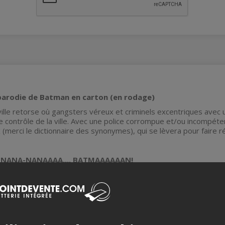
arodie de Batman en carton (en rodage)
ille retorse
où gangsters véreux et criminels excentriques avec
le contrôle de la ville. Avec une police corrompue et/ou incompéte
 (merci le dictionnaire des synonymes), qui se lèvera pour faire ré
NANA-NANAAAA.... BATMAAAAAAN!
die de Batman en carton
est la troisième parodie en carton de l
 DES ÉTOILES: tout Star Wars en carton
et
HARRY PAPER et la parodi
uper héros (et son préféré depuis toujours) ; le chevalier noir!