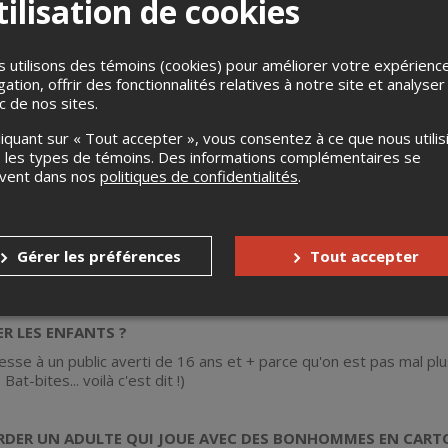
ilisation de cookies
e de marionnettes pour adultes créé et exécuté par un humoriste
os.
 utilisons des témoins (cookies) pour améliorer votre expérienc
gation, offrir des fonctionnalités relatives à notre site et analyser
 COMPRENDRE ?
ic de nos sites.
die L'UNIVERS de Batman, il n'est donc pas nécessaire d'avoir u
liquant sur « Tout accepter », vous consentez à ce que nous utilis
toujours cool d'y replonger avant de venir voir le show hihihi)
 les types de témoins. Des informations complémentaires se
uvent dans nos
politiques de confidentialités
.
NNAÎT BATMAN! Tu peux aisément nommer 3 Super vilains qui o
'était: Jervis Tetch, Calendar Man pis Dr.Phosphorus t'es vraiment 
Gérer les préférences
Tout accepter
ès le show... t'as peut-être les comics qui manquent à ma collectio
R LES ENFANTS ?
esse à un public averti de 16 ans et + parce qu'on est pas mal plus
t-bites... voilà c'est dit !)
RDER UN ADULTE QUI JOUE AVEC DES BONHOMMES EN CART