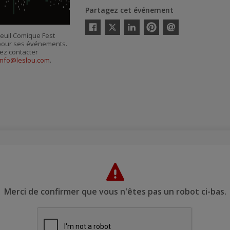
Partagez cet événement
Twitter
ueuil Comique Fest
Facebook
Linkedin
Pinterest
Envoyer
s pour ses événements.
par
courriel
ez contacter
info@leslou.com
.
Merci de confirmer que vous n'êtes pas un robot ci-bas.