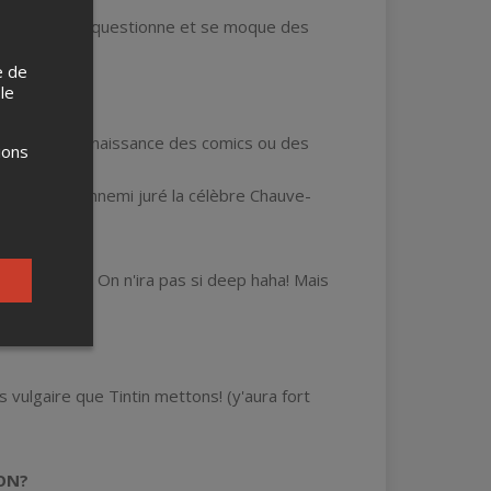
 qui célèbre, questionne et se moque des
e de
 le
ne grande connaissance des comics ou des
ions
nt pour ennemi juré la célèbre Chauve-
f*cking GEEK! On n'ira pas si deep haha! Mais
n lol)
 vulgaire que Tintin mettons! (y'aura fort
ON?