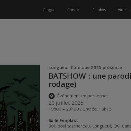
Aide
Blogue
Contact
Emplois
Longueuil Comique 2025 présente
BATSHOW : une parodi
rodage)
Événement en personne
20 juillet 2025
19h00 – 23h00 / Entrée: 18h15
Salle Fenplast
900 boul taschereau
,
Longueuil
,
QC
,
Can