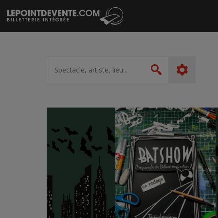
Passer
au
contenu
Spectacle,
artiste,
Rechercher
lieu...