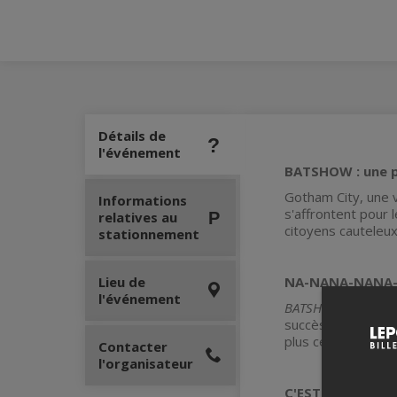
Détails de
l'événement
BATSHOW : une p
Gotham City, une v
Informations
s'affrontent pour 
relatives au
citoyens cauteleux
stationnement
Lieu de
NA-NANA-NANA-
l'événement
BATSHOW: une paro
succès de
LA SAGA
plus célèbre des s
Contacter
l'organisateur
C'EST QUOI ?