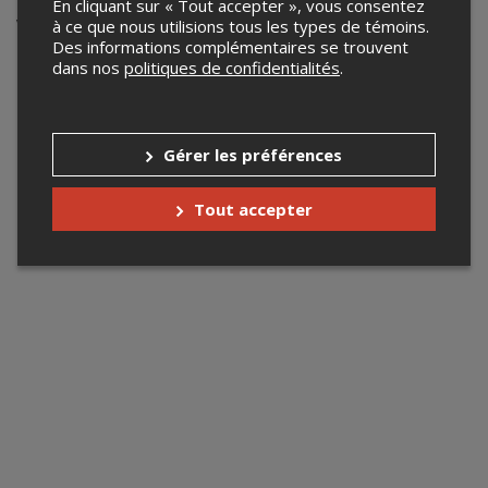
En cliquant sur « Tout accepter », vous consentez
Votre recherche n'a retourné aucun
à ce que nous utilisions tous les types de témoins.
Des informations complémentaires se trouvent
résultat.
dans nos
politiques de confidentialités
.
Gérer les préférences
Tout accepter