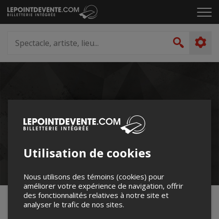
Passer
Cliq
au
pou
contenu
ouvr
Spectacle,
le
artiste,
Recher
men
lieu...
Utilisation de cookies
Nous utilisons des témoins (cookies) pour
améliorer votre expérience de navigation, offrir
des fonctionnalités relatives à notre site et
Basketball
analyser le trafic de nos sites.