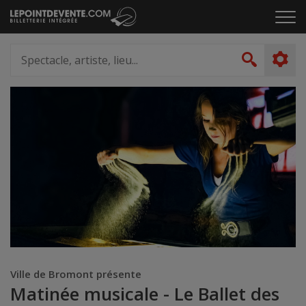
Passer
Cliq
au
pou
contenu
ouvr
Spectacle,
le
artiste,
Recher
men
lieu...
Ville de Bromont présente
Matinée musicale - Le Ballet des