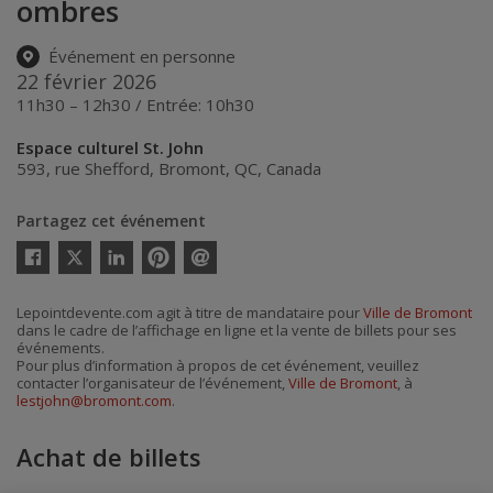
ombres
Événement en personne
22 février 2026
11h30 – 12h30 / Entrée: 10h30
Espace culturel St. John
593, rue Shefford
,
Bromont
,
QC
,
Canada
Partagez cet événement
Twitter
Facebook
Linkedin
Pinterest
Envoyer
par
courriel
Lepointdevente.com agit à titre de mandataire pour
Ville de Bromont
dans le cadre de l’affichage en ligne et la vente de billets pour ses
événements.
Pour plus d’information à propos de cet événement, veuillez
contacter l’organisateur de l’événement,
Ville de Bromont
, à
lestjohn@bromont.com
.
Achat de billets