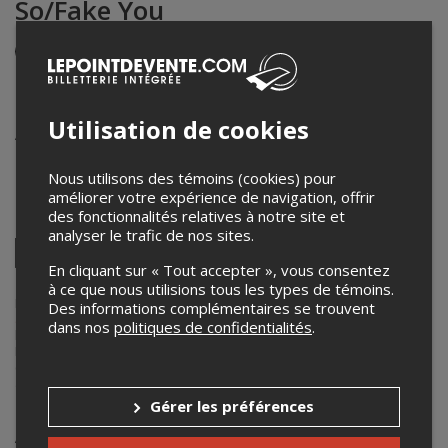
So/Fake You
Événement en personne
15 novembre 2025
21h30 – 0h00 / Entrée: 21h00
Utilisation de cookies
Albion - Brasserie Artisanale / Resto-Pub, Joliette, QC,
Canada
408 boulevard manseau
,
Joliette
,
QC
,
Canada
Nous utilisons des témoins (cookies) pour
améliorer votre expérience de navigation, offrir
des fonctionnalités relatives à notre site et
Partagez cet événement
analyser le trafic de nos sites.
Twitter
En cliquant sur « Tout accepter », vous consentez
Facebook
Linkedin
Pinterest
Envoyer
à ce que nous utilisions tous les types de témoins.
par
courriel
Lepointdevente.com agit à titre de mandataire pour
Brasserie
Des informations complémentaires se trouvent
artisanale Albion
dans le cadre de l’affichage en ligne et la vente de
dans nos
politiques de confidentialités
.
billets pour ses événements.
Pour plus d’information à propos de cet événement, veuillez
contacter l’organisateur de l’événement,
Brasserie artisanale Albion
,
à
brasseriealbion@gmail.com
.
Gérer les préférences
Achat de billets