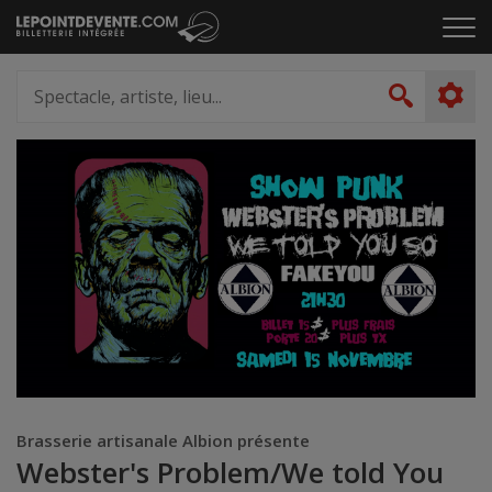
Passer
Cliq
au
pou
contenu
ouvr
Spectacle,
le
artiste,
Recher
men
lieu...
Brasserie artisanale Albion présente
Webster's Problem/We told You