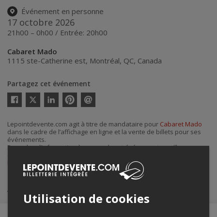
Événement en personne
17 octobre 2026
21h00 – 0h00 / Entrée: 20h00
Cabaret Mado
1115 ste-Catherine est
,
Montréal
,
QC
,
Canada
Partagez cet événement
Twitter
Facebook
Linkedin
Pinterest
Envoyer
par
courriel
Lepointdevente.com agit à titre de mandataire pour
Cabaret Mado
dans le cadre de l’affichage en ligne et la vente de billets pour ses
événements.
Pour plus d’information à propos de cet événement, veuillez
contacter l’organisateur de l’événement,
Cabaret Mado
, à
billetcabaret@gmail.com
.
Achat de billets
Utilisation de cookies