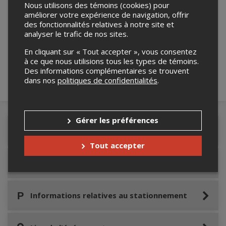
Nous utilisons des témoins (cookies) pour
améliorer votre expérience de navigation, offrir
des fonctionnalités relatives à notre site et
Merci de confirmer que vous n'êtes pas un
analyser le trafic de nos sites.
robot ci-bas.
En cliquant sur « Tout accepter », vous consentez
à ce que nous utilisions tous les types de témoins.
Des informations complémentaires se trouvent
dans nos
politiques de confidentialités
.
Gérer les préférences
Détails de l'événement
Tout accepter
Accès au site de l'événement
Informations relatives au stationnement