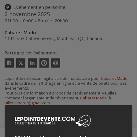
Événement en personne
2 novembre 2025
21h00 – 0h00 / Entrée: 20h00
Cabaret Mado
1115 ste-Catherine est
,
Montréal
,
QC
,
Canada
Partagez cet événement
Twitter
Facebook
Linkedin
Pinterest
Envoyer
par
courriel
Lepointdevente.com agit à titre de mandataire pour
Cabaret Mado
dans le cadre de l’affichage en ligne et la vente de billets pour ses
événements.
Pour plus d’information à propos de cet événement, veuillez
contacter l’organisateur de l’événement,
Cabaret Mado
, à
billetcabaret@gmail.com
.
Achat de billets