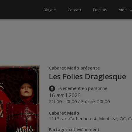
Aide
Blogue
Contact
Emplois
Cabaret Mado présente
Les Folies Draglesque
Événement en personne
16 avril 2026
21h00 – 0h00 / Entrée: 20h00
Cabaret Mado
1115 ste-Catherine est
,
Montréal
,
QC
,
C
Partagez cet événement