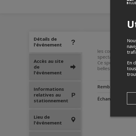
Ut
Détails de
Nous
l'événement
navi
les corps et tous 
traf
spectacle scintilla
Accès au site
En c
Ce spectacle comp
de
tous
belles costumes, 
l'événement
tro
Remboursement
Informations
relatives au
Échanges
stationnement
Lieu de
l'événement