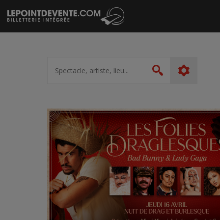
Passer
au
contenu
Spectacle,
artiste,
Rechercher
lieu...