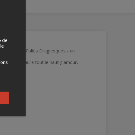
e de
 le
ésentons Les Folies Draglesques - un
ions
ue ce show aura tout le haut glamour,