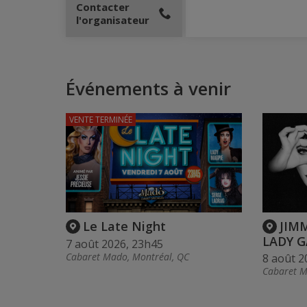
Contacter
l'organisateur
Événements à venir
VENTE TERMINÉE
Le Late Night
JIM
LADY G
7 août 2026, 23h45
Cabaret Mado, Montréal, QC
8 août 2
Cabaret M