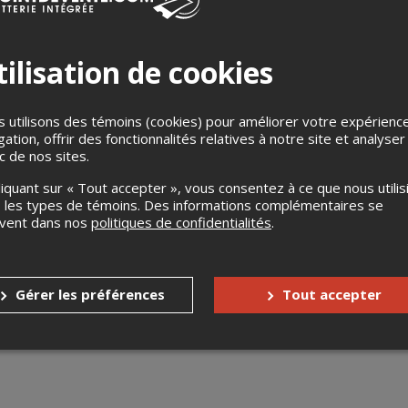
ilisation de cookies
 utilisons des témoins (cookies) pour améliorer votre expérienc
gation, offrir des fonctionnalités relatives à notre site et analyser
les genres et vous êtes tous invités à y participer! Nous vous pr
ic de nos sites.
nt de burlesque, drag, cabaret et tout ce qui peut s'y trouver!
liquant sur « Tout accepter », vous consentez à ce que nous utilis
rendra les numéros SIGNATURES de l'artiste! Restez r'assurer q
 les types de témoins. Des informations complémentaires se
comedie, et sensualité que vous attendez!
uvent dans nos
politiques de confidentialités
.
s
Jusqu'à 7 jours avant l'événement
Gérer les préférences
Tout accepter
Jusqu'à 1 jour avant l'événement