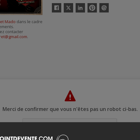
Twitter
Facebook
Linkedin
Pinterest
Envoyer
par
et Mado
dans le cadre
courriel
nements.
ez contacter
aret@gmail.com
.
Merci de confirmer que vous n'êtes pas un robot ci-bas.