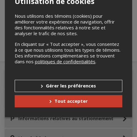
Utilisation de cookies
Merci de confirmer que vous n'êtes pas un
Nous utilisons des témoins (cookies) pour
améliorer votre expérience de navigation, offrir
robot ci-bas.
des fonctionnalités relatives à notre site et
analyser le trafic de nos sites.
En cliquant sur « Tout accepter », vous consentez
à ce que nous utilisions tous les types de témoins.
Des informations complémentaires se trouvent
dans nos
politiques de confidentialités
.
Détails de l'événement
Gérer les préférences
Accès au site de l'événement
Tout accepter
Informations relatives au stationnement