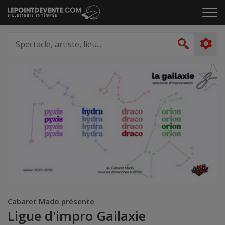
Passer
Cliq
au
pou
contenu
ouvr
Spectacle,
le
artiste,
Recher
men
lieu...
Cabaret Mado présente
Ligue d'impro Gailaxie