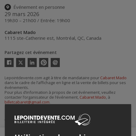
Événement en personne
29 mars 2026
19h30 – 21h00 / Entrée: 19h00
Cabaret Mado
1115 ste-Catherine est
,
Montréal
,
QC
,
Canada
Partagez cet événement
Twitter
Facebook
Linkedin
Pinterest
Envoyer
par
courriel
Lepointdevente.com agit à titre de mandataire pour
Cabaret Mado
dans le cadre de l’affichage en ligne et la vente de billets pour ses
événements.
Pour plus d’information à propos de cet événement, veuillez
contacter l’organisateur de l’événement,
Cabaret Mado
, à
billetcabaret@gmail.com
.
Achat de billets