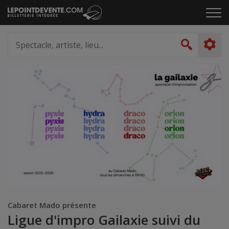
Passer
Cliq
au
pou
contenu
ouvr
Spectacle,
le
artiste,
Recher
men
lieu...
Cabaret Mado présente
Ligue d'impro Gailaxie suivi du