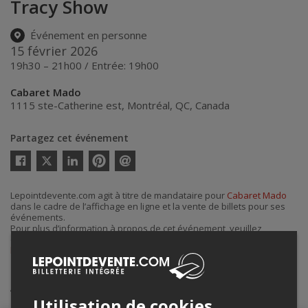
Tracy Show
Événement en personne
15 février 2026
19h30 – 21h00 / Entrée: 19h00
Cabaret Mado
1115 ste-Catherine est
,
Montréal
,
QC
,
Canada
Partagez cet événement
Twitter
Facebook
Linkedin
Pinterest
Envoyer
par
courriel
Lepointdevente.com agit à titre de mandataire pour
Cabaret Mado
dans le cadre de l’affichage en ligne et la vente de billets pour ses
événements.
Pour plus d’information à propos de cet événement, veuillez
contacter l’organisateur de l’événement,
Cabaret Mado
, à
billetcabaret@gmail.com
.
Achat de billets
Utilisation de cookies