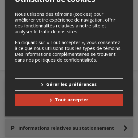
Nous utilisons des témoins (cookies) pour
améliorer votre expérience de navigation, offrir
Merci de confirmer que vous n'êtes pas un
des fonctionnalités relatives à notre site et
robot ci-bas.
analyser le trafic de nos sites.
En cliquant sur « Tout accepter », vous consentez
à ce que nous utilisions tous les types de témoins.
Des informations complémentaires se trouvent
dans nos
politiques de confidentialités
.
Gérer les préférences
Détails de l'événement
Tout accepter
Accès au site de l'événement
Informations relatives au stationnement