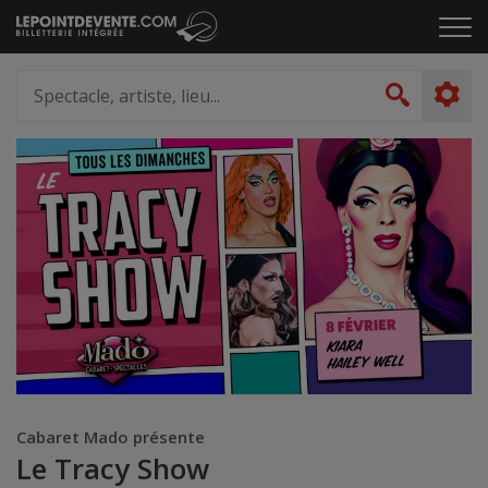
Passer
Cliq
au
pou
contenu
ouvr
Spectacle,
le
artiste,
Recher
men
lieu...
Cabaret Mado présente
Le Tracy Show