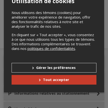
Utilisation de cookies
Merci de confirmer que vous n'êtes pas un
Nous utilisons des témoins (cookies) pour
améliorer votre expérience de navigation, offrir
robot ci-bas.
des fonctionnalités relatives à notre site et
analyser le trafic de nos sites.
En cliquant sur « Tout accepter », vous consentez
à ce que nous utilisions tous les types de témoins.
Des informations complémentaires se trouvent
dans nos
politiques de confidentialités
.
Détails de l'événement
Gérer les préférences
Accès au site de l'événement
Tout accepter
Informations relatives au stationnement