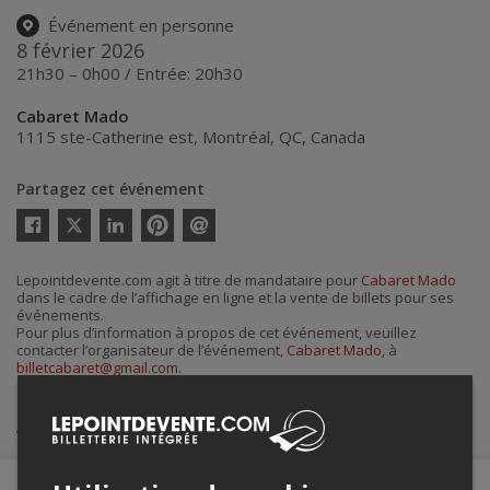
Événement en personne
8 février 2026
21h30 – 0h00 / Entrée: 20h30
Cabaret Mado
1115 ste-Catherine est
,
Montréal
,
QC
,
Canada
Partagez cet événement
Twitter
Facebook
Linkedin
Pinterest
Envoyer
par
courriel
Lepointdevente.com agit à titre de mandataire pour
Cabaret Mado
dans le cadre de l’affichage en ligne et la vente de billets pour ses
événements.
Pour plus d’information à propos de cet événement, veuillez
contacter l’organisateur de l’événement,
Cabaret Mado
, à
billetcabaret@gmail.com
.
Achat de billets