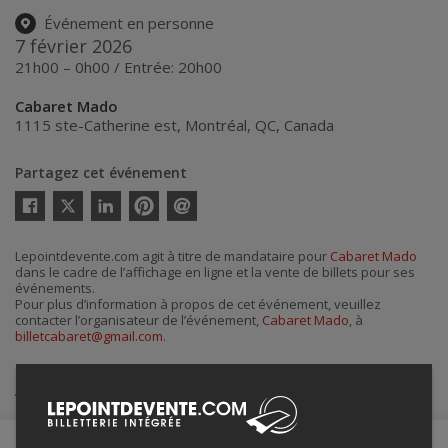
Événement en personne
7 février 2026
21h00 – 0h00 / Entrée: 20h00
Cabaret Mado
1115 ste-Catherine est
,
Montréal
,
QC
,
Canada
Partagez cet événement
Twitter
Facebook
Linkedin
Pinterest
Envoyer
par
courriel
Lepointdevente.com agit à titre de mandataire pour
Cabaret Mado
dans le cadre de l’affichage en ligne et la vente de billets pour ses
événements.
Pour plus d’information à propos de cet événement, veuillez
contacter l’organisateur de l’événement,
Cabaret Mado
, à
billetcabaret@gmail.com
.
Achat de billets