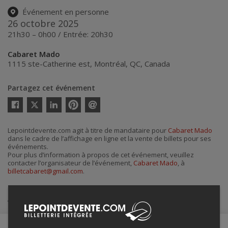
Événement en personne
26 octobre 2025
21h30 – 0h00 / Entrée: 20h30
Cabaret Mado
1115 ste-Catherine est
,
Montréal
,
QC
,
Canada
Partagez cet événement
Twitter
Facebook
Linkedin
Pinterest
Envoyer
par
courriel
Lepointdevente.com agit à titre de mandataire pour
Cabaret Mado
dans le cadre de l’affichage en ligne et la vente de billets pour ses
événements.
Pour plus d’information à propos de cet événement, veuillez
contacter l’organisateur de l’événement,
Cabaret Mado
, à
billetcabaret@gmail.com
.
Achat de billets