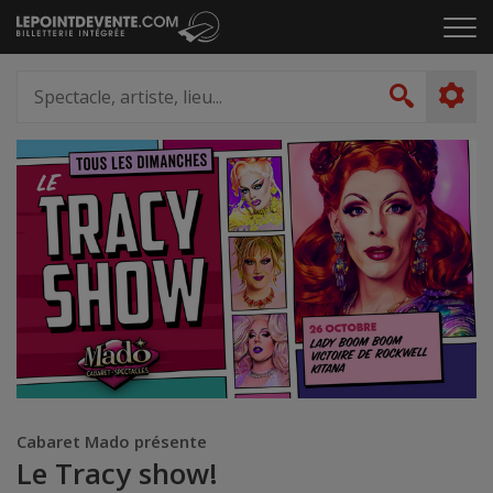
Passer
Cliq
au
pou
contenu
ouvr
Spectacle,
le
artiste,
Recher
men
lieu...
Cabaret Mado présente
Le Tracy show!