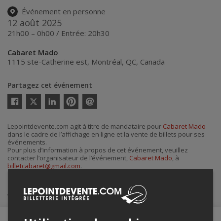
Événement en personne
12 août 2025
21h00 – 0h00 / Entrée: 20h30
Cabaret Mado
1115 ste-Catherine est
,
Montréal
,
QC
,
Canada
Partagez cet événement
Twitter
Facebook
Linkedin
Pinterest
Envoyer
par
courriel
Lepointdevente.com agit à titre de mandataire pour
Cabaret Mado
dans le cadre de l’affichage en ligne et la vente de billets pour ses
événements.
Pour plus d’information à propos de cet événement, veuillez
contacter l’organisateur de l’événement,
Cabaret Mado
, à
billetcabaret@gmail.com
.
Achat de billets