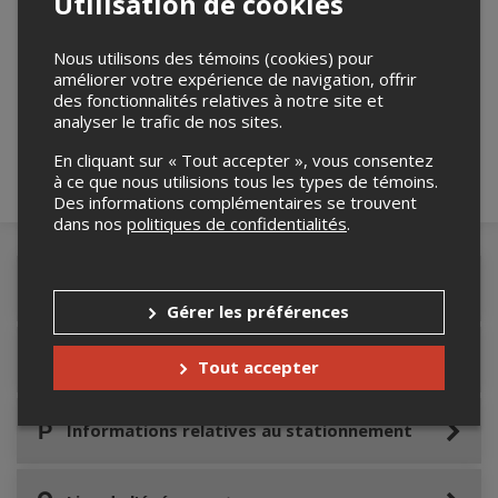
Utilisation de cookies
Merci de confirmer que vous n'êtes pas un
Nous utilisons des témoins (cookies) pour
améliorer votre expérience de navigation, offrir
robot ci-bas.
des fonctionnalités relatives à notre site et
analyser le trafic de nos sites.
En cliquant sur « Tout accepter », vous consentez
à ce que nous utilisions tous les types de témoins.
Des informations complémentaires se trouvent
dans nos
politiques de confidentialités
.
Détails de l'événement
Gérer les préférences
Accès au site de l'événement
Tout accepter
Informations relatives au stationnement