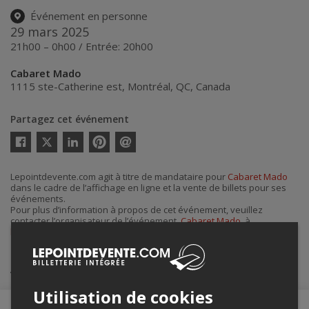
Événement en personne
29 mars 2025
21h00 – 0h00 / Entrée: 20h00
Cabaret Mado
1115 ste-Catherine est
,
Montréal
,
QC
,
Canada
Partagez cet événement
Twitter
Facebook
Linkedin
Pinterest
Envoyer
par
courriel
Lepointdevente.com agit à titre de mandataire pour
Cabaret Mado
dans le cadre de l’affichage en ligne et la vente de billets pour ses
événements.
Pour plus d’information à propos de cet événement, veuillez
contacter l’organisateur de l’événement,
Cabaret Mado
, à
billetcabaret@gmail.com
.
Achat de billets
Utilisation de cookies