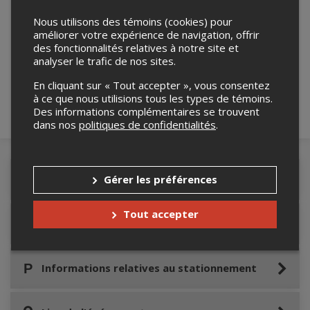
Nous utilisons des témoins (cookies) pour
améliorer votre expérience de navigation, offrir
Merci de confirmer que vous n'êtes pas un
des fonctionnalités relatives à notre site et
robot ci-bas.
analyser le trafic de nos sites.
En cliquant sur « Tout accepter », vous consentez
à ce que nous utilisions tous les types de témoins.
Des informations complémentaires se trouvent
dans nos
politiques de confidentialités
.
Gérer les préférences
Détails de l'événement
Tout accepter
Accès au site de l'événement
Informations relatives au stationnement