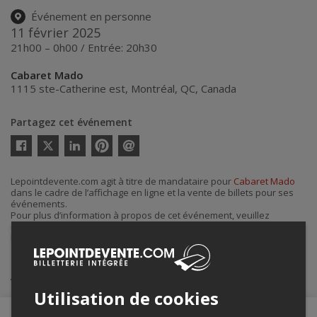
Événement en personne
11 février 2025
21h00 – 0h00 / Entrée: 20h30
Cabaret Mado
1115 ste-Catherine est
,
Montréal
,
QC
,
Canada
Partagez cet événement
Twitter
Facebook
Linkedin
Pinterest
Envoyer
par
courriel
Lepointdevente.com agit à titre de mandataire pour
Cabaret Mado
dans le cadre de l’affichage en ligne et la vente de billets pour ses
événements.
Pour plus d’information à propos de cet événement, veuillez
contacter l’organisateur de l’événement,
Cabaret Mado
, à
billetcabaret@gmail.com
.
Achat de billets
Utilisation de cookies