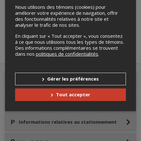
Nous utilisons des témoins (cookies) pour
améliorer votre expérience de navigation, offrir
Merci de confirmer que vous n'êtes pas un
des fonctionnalités relatives à notre site et
robot ci-bas.
analyser le trafic de nos sites.
En cliquant sur « Tout accepter », vous consentez
à ce que nous utilisions tous les types de témoins.
Des informations complémentaires se trouvent
dans nos
politiques de confidentialités
.
Gérer les préférences
Détails de l'événement
Tout accepter
Accès au site de l'événement
Informations relatives au stationnement