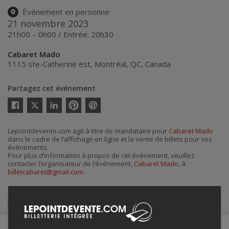
Événement en personne
21 novembre 2023
21h00 – 0h00 / Entrée: 20h30
Cabaret Mado
1115 ste-Catherine est
,
Montréal
,
QC
,
Canada
Partagez cet événement
Twitter
Facebook
Linkedin
Pinterest
Envoyer
par
courriel
Lepointdevente.com agit à titre de mandataire pour
Cabaret Mado
dans le cadre de l’affichage en ligne et la vente de billets pour ses
événements.
Pour plus d’information à propos de cet événement, veuillez
contacter l’organisateur de l’événement,
Cabaret Mado
, à
billetcabaret@gmail.com
.
Achat de billets