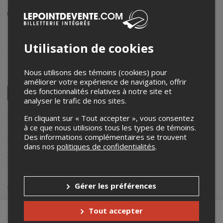
Événement en personne
Centre recréatif de l'étang du nord
1349 Chem. de la Lavernière
,
Îles de la Madeleine
,
QC
,
Utilisation de cookies
Canada
Nous utilisons des témoins (cookies) pour
Partagez cet événement
améliorer votre expérience de navigation, offrir
Twitter
des fonctionnalités relatives à notre site et
analyser le trafic de nos sites.
Facebook
Linkedin
Pinterest
Envoyer
par
courriel
En cliquant sur « Tout accepter », vous consentez
Lepointdevente.com agit à titre de mandataire pour Molson Colors
dans le cadre de l’affichage en ligne et la vente de billets pour ses
à ce que nous utilisions tous les types de témoins.
événements.
Des informations complémentaires se trouvent
Pour plus d’information à propos de cet événement, veuillez
dans nos
politiques de confidentialités
.
contacter l’organisateur de l’événement, Molson Colors , à
yvesturbide52@icloud.com
.
Achat de billets
Gérer les préférences
Tout accepter