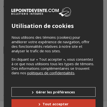
Événement en personne
10 octobre 2025
21h00 – 3h00
Utilisation de cookies
Le Red Room
2037 rue Saint-Denis
,
Montréal
,
QC
,
Canada
Nous utilisons des témoins (cookies) pour
améliorer votre expérience de navigation, offrir
Partagez cet événement
des fonctionnalités relatives à notre site et
Twitter
analyser le trafic de nos sites.
Facebook
Linkedin
Pinterest
Envoyer
par
En cliquant sur « Tout accepter », vous consentez
courriel
Lepointdevente.com agit à titre de mandataire pour
Axium
à ce que nous utilisions tous les types de témoins.
Productions
dans le cadre de l’affichage en ligne et la vente de
Des informations complémentaires se trouvent
billets pour ses événements.
dans nos
politiques de confidentialités
.
Pour plus d’information à propos de cet événement, veuillez
contacter l’organisateur de l’événement,
Axium Productions
, à
axiumproductions@outlook.com
.
Gérer les préférences
Achat de billets
Tout accepter