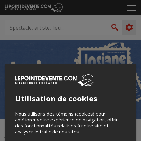
Passer
Cliq
au
pou
contenu
ouvr
Spectacle,
le
artiste,
Recher
men
lieu...
Utilisation de cookies
Nous utilisons des témoins (cookies) pour
améliorer votre expérience de navigation, offrir
des fonctionnalités relatives à notre site et
Josiane Aubuchon en promenade
analyser le trafic de nos sites.