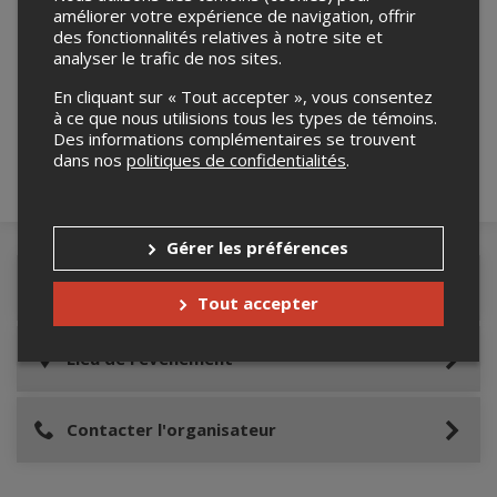
améliorer votre expérience de navigation, offrir
des fonctionnalités relatives à notre site et
Merci de confirmer que vous n'êtes pas un
analyser le trafic de nos sites.
robot ci-bas.
En cliquant sur « Tout accepter », vous consentez
à ce que nous utilisions tous les types de témoins.
Des informations complémentaires se trouvent
dans nos
politiques de confidentialités
.
Gérer les préférences
Détails de l'événement
Tout accepter
Lieu de l'événement
Contacter l'organisateur