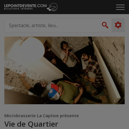
Passer
Cliq
au
pou
contenu
ouvr
Spectacle,
le
artiste,
Recher
men
lieu...
Microbrasserie La Captive présente
Vie de Quartier