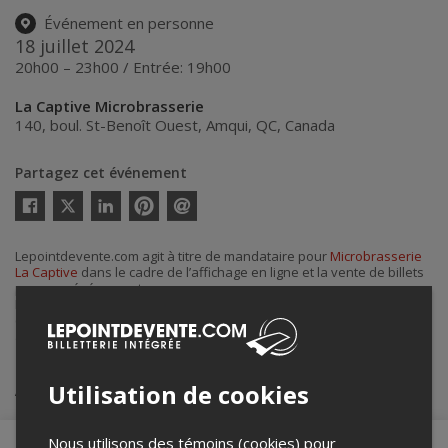
Événement en personne
18 juillet 2024
20h00 – 23h00 / Entrée: 19h00
La Captive Microbrasserie
140, boul. St-Benoît Ouest
,
Amqui
,
QC
,
Canada
Partagez cet événement
Twitter
Facebook
Linkedin
Pinterest
Envoyer
par
courriel
Lepointdevente.com agit à titre de mandataire pour
Microbrasserie
La Captive
dans le cadre de l’affichage en ligne et la vente de billets
pour ses événements.
Pour plus d’information à propos de cet événement, veuillez
contacter l’organisateur de l’événement,
Microbrasserie La Captive
,
à
info@lacaptive.ca
.
Achat de billets
Utilisation de cookies
Nous utilisons des témoins (cookies) pour