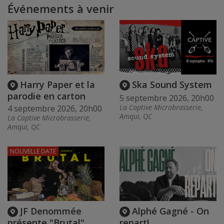
Événements à venir
Harry Paper et la
Ska Sound System
parodie en carton
5 septembre 2026, 20h00
La Captive Microbrasserie,
4 septembre 2026, 20h00
Amqui, QC
La Captive Microbrasserie,
Amqui, QC
NOUVELLE DATE
JF Denommée
Alphé Gagné - On
présente "Brutal"
repart!