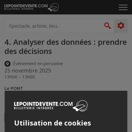
Passer
Cliq
au
pou
contenu
ouvr
Spectacle,
le
artiste,
Recher
men
lieu...
4. Analyser des données : prendre
des décisions
Événement en personne
25 novembre 2025
13h00 – 15h00
Le PONT
925 rue Laviolette (2e étage)
,
Trois-Rivières
,
QC
,
Canada
Partagez cet événement
Twitter
Utilisation de cookies
Facebook
Linkedin
Envoyer
Lepointdevente.com agit à titre de mandataire pour
Le PONT
dans le
par
cadre de l’affichage en ligne et la vente de billets pour ses
courriel