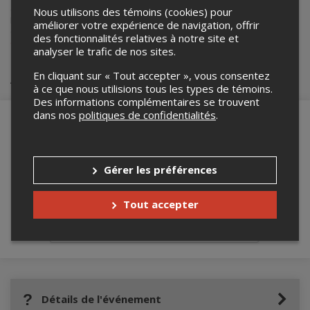
événements.
Nous utilisons des témoins (cookies) pour
Pour plus d’information à propos de cet événement, veuillez
améliorer votre expérience de navigation, offrir
contacter l’organisateur de l’événement,
Le PONT
, à
des fonctionnalités relatives à notre site et
cfournier@centrelepont.com
.
analyser le trafic de nos sites.
Achat de billets
En cliquant sur « Tout accepter », vous consentez
à ce que nous utilisions tous les types de témoins.
Des informations complémentaires se trouvent
dans nos
politiques de confidentialités
.
Merci de confirmer que vous n'êtes pas un
robot ci-bas.
Gérer les préférences
Tout accepter
Détails de l'événement