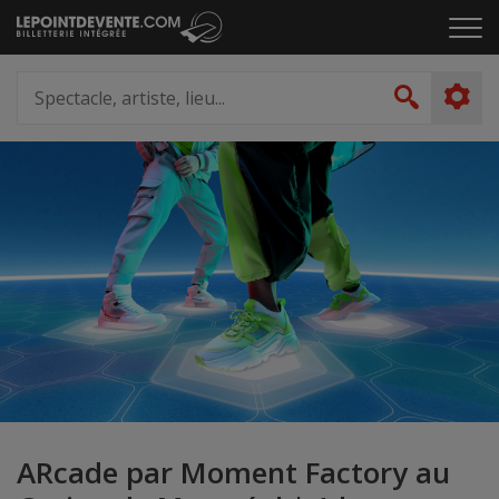
Passer
Cliq
au
pou
contenu
ouvr
Spectacle,
le
artiste,
Recher
men
lieu...
ARcade par Moment Factory au