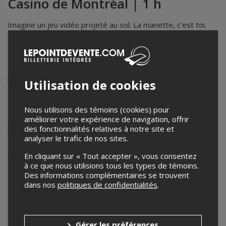
Casino de Montréal | 1 h
Imagine un jeu vidéo projeté au sol. La manette, c’est toi.
Pas d’écran. Pas de casque de RV. Plonge avec tes amis
dans la nouvelle expérience multijoueur augmentée :
ARcade.
Pas de place à la date choisie? Le
terrain 1 (plage de 30
minutes)
est peut-être libre!
Utilisation de cookies
Le jeu commence à l’heure sélectionnée. Tes amis et toi
devez arriver au terrain
15 minutes avant
. N’oubliez pas
Nous utilisons des témoins (cookies) pour
de prévoir le temps qu’il vous faudra pour vous déplacer et
améliorer votre expérience de navigation, offrir
vous stationner, si vous venez en voiture. Prenez note qu’il
des fonctionnalités relatives à notre site et
y a un fort achalandage au Casino du jeudi soir au samedi
analyser le trafic de nos sites.
soir.
Âge requis : 18 ans ou plus
En cliquant sur « Tout accepter », vous consentez
à ce que nous utilisions tous les types de témoins.
Politique d’annulation
et
foire aux questions
Des informations complémentaires se trouvent
dans nos
politiques de confidentialités
.
Août
2026
Gérer les préférences