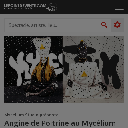
Passer
Cliq
au
pou
contenu
ouvr
Spectacle,
le
artiste,
Recher
men
lieu...
Mycelium Studio présente
Angine de Poitrine au Mycélium