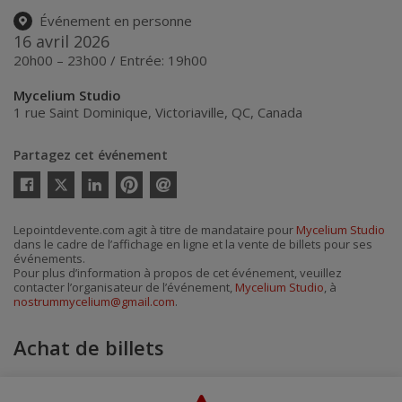
Événement en personne
16 avril 2026
20h00 – 23h00 / Entrée: 19h00
Mycelium Studio
1 rue Saint Dominique
,
Victoriaville
,
QC
,
Canada
Partagez cet événement
Twitter
Facebook
Linkedin
Pinterest
Envoyer
par
courriel
Lepointdevente.com agit à titre de mandataire pour
Mycelium Studio
dans le cadre de l’affichage en ligne et la vente de billets pour ses
événements.
Pour plus d’information à propos de cet événement, veuillez
contacter l’organisateur de l’événement,
Mycelium Studio
, à
nostrummycelium@gmail.com
.
Achat de billets