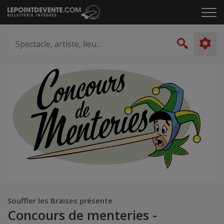
Passer
Cliq
au
pou
contenu
ouvr
Spectacle,
le
artiste,
Recher
men
lieu...
Souffler les Braises présente
Concours de menteries -