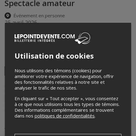
Spectacle amateur
Événement en personne
25 avril 2026
19h30 – 21h30 / Entrée: 19h00
La Grange du Presbytère
119, 1ère Avenue
,
Stoneham-et-Tewkesbury
,
QC
,
Canada
Utilisation de cookies
Partagez cet événement
Twitter
Nous utilisons des témoins (cookies) pour
améliorer votre expérience de navigation, offrir
Facebook
Linkedin
Pinterest
Envoyer
des fonctionnalités relatives à notre site et
par
courriel
Lepointdevente.com agit à titre de mandataire pour
La Grange du
analyser le trafic de nos sites.
Presbytère
dans le cadre de l’affichage en ligne et la vente de billets
pour ses événements.
En cliquant sur « Tout accepter », vous consentez
Pour plus d’information à propos de cet événement, veuillez
à ce que nous utilisions tous les types de témoins.
contacter l’organisateur de l’événement,
La Grange du Presbytère
, à
Des informations complémentaires se trouvent
info@soufflerlesbraises.com
.
dans nos
politiques de confidentialités
.
Achat de billets