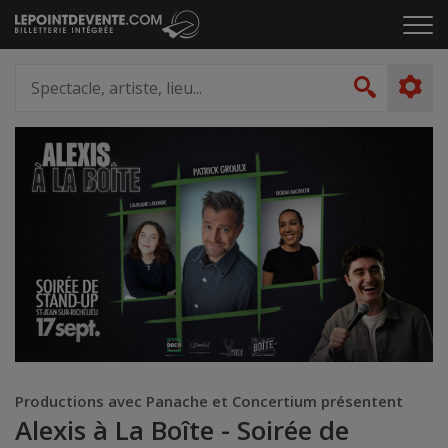
Passer
Cliq
au
pou
contenu
ouvr
Spectacle,
le
artiste,
Recher
men
lieu...
Productions avec Panache et Concertium présentent
Alexis à La Boîte - Soirée de