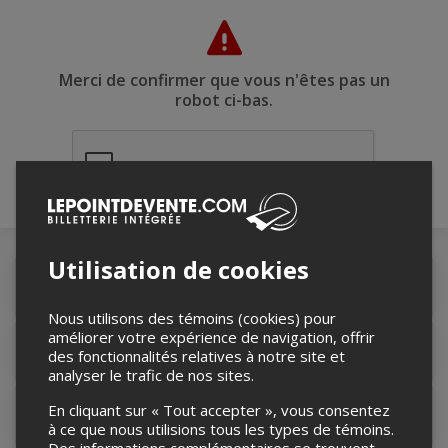
Merci de confirmer que vous n'êtes pas un
robot ci-bas.
Utilisation de cookies
Détails de l'événement
Nous utilisons des témoins (cookies) pour
améliorer votre expérience de navigation, offrir
Accès au site de l'événement
des fonctionnalités relatives à notre site et
analyser le trafic de nos sites.
En cliquant sur « Tout accepter », vous consentez
Informations relatives au stationnement
à ce que nous utilisions tous les types de témoins.
Des informations complémentaires se trouvent