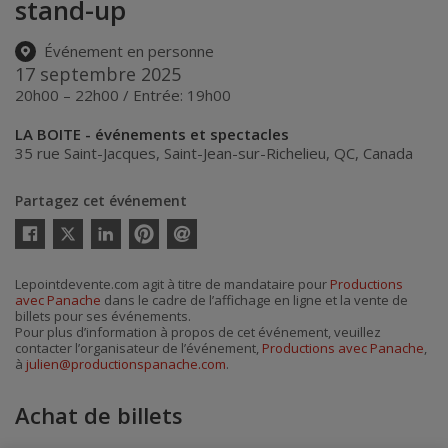
stand-up
Événement en personne
17 septembre 2025
20h00 – 22h00 / Entrée: 19h00
LA BOITE - événements et spectacles
35 rue Saint-Jacques
,
Saint-Jean-sur-Richelieu
,
QC
,
Canada
Partagez cet événement
Twitter
Facebook
Linkedin
Pinterest
Envoyer
par
courriel
Lepointdevente.com agit à titre de mandataire pour
Productions
avec Panache
dans le cadre de l’affichage en ligne et la vente de
billets pour ses événements.
Pour plus d’information à propos de cet événement, veuillez
contacter l’organisateur de l’événement,
Productions avec Panache
,
à
julien@productionspanache.com
.
Achat de billets