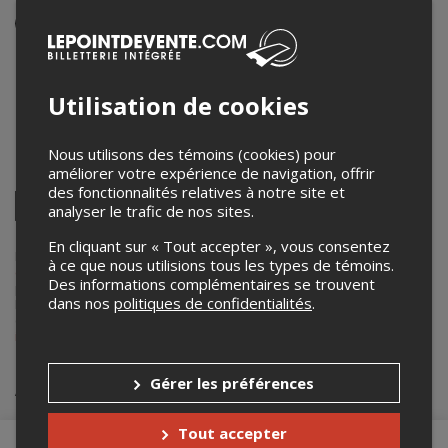
Événement en personne
19 avril 2026
15h00 – 16h15 / Entrée: 14h30
Utilisation de cookies
Centre Saint-Romuald
500, rue Saint-Hilaire
,
Farnham
,
QC
,
Canada
Nous utilisons des témoins (cookies) pour
améliorer votre expérience de navigation, offrir
Partagez cet événement
des fonctionnalités relatives à notre site et
Twitter
analyser le trafic de nos sites.
Facebook
Linkedin
Pinterest
Envoyer
par
En cliquant sur « Tout accepter », vous consentez
courriel
Lepointdevente.com agit à titre de mandataire pour
La Route des
à ce que nous utilisions tous les types de témoins.
concerts
dans le cadre de l’affichage en ligne et la vente de billets
Des informations complémentaires se trouvent
pour ses événements.
dans nos
politiques de confidentialités
.
Pour plus d’information à propos de cet événement, veuillez
contacter l’organisateur de l’événement,
La Route des concerts
, à
info@laroutedesconcerts.com
.
Achat de billets
Gérer les préférences
Tout accepter