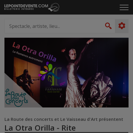
Passer
Cliq
au
pou
contenu
ouvr
Spectacle,
le
artiste,
Recher
men
lieu...
La Route des concerts et Le Vaisseau d'Art présentent
La Otra Orilla - Rite