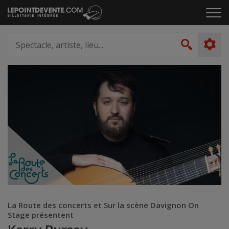
Passer
Cliq
au
pou
contenu
ouvr
Spectacle,
le
artiste,
Recher
men
lieu...
La Route des concerts et Sur la scène Davignon On
Stage présentent