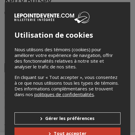
Kerry Bursey
Événement en personne
29 mars 2026
14h30 – 15h45 / Entrée: 13h30
Utilisation de cookies
Église Emmanuel
203, rue Principale
,
Cowansville
,
QC
,
Canada
Nous utilisons des témoins (cookies) pour
améliorer votre expérience de navigation, offrir
Partagez cet événement
des fonctionnalités relatives à notre site et
Twitter
analyser le trafic de nos sites.
Facebook
Linkedin
Pinterest
Envoyer
En cliquant sur « Tout accepter », vous consentez
par
courriel
à ce que nous utilisions tous les types de témoins.
Lepointdevente.com agit à titre de mandataire pour
La Route des
concerts
dans le cadre de l’affichage en ligne et la vente de billets
Des informations complémentaires se trouvent
pour ses événements.
dans nos
politiques de confidentialités
.
Pour plus d’information à propos de cet événement, veuillez
contacter l’organisateur de l’événement,
La Route des concerts
, à
info@laroutedesconcerts.com
.
Gérer les préférences
Achat de billets
Tout accepter