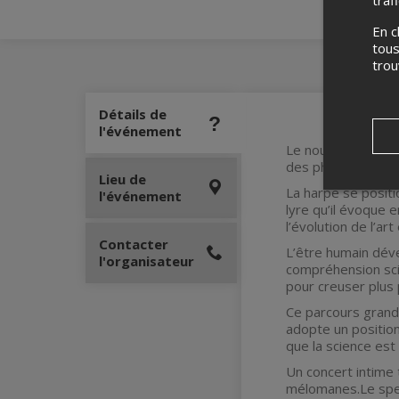
En c
tous
tro
Détails de
l'événement
Le nouveau spect
des phénomènes a
Lieu de
La harpe se positi
l'événement
lyre qu’il évoque 
l’évolution de l’art
Contacter
L’être humain déve
l'organisateur
compréhension sci
pour creuser plus 
Ce parcours grandi
adopte un position
que la science est
Un concert intime 
mélomanes.Le spec