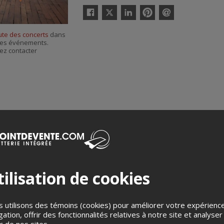
Twitter
Facebook
Linkedin
Pinterest
Envoyer
par
ute des concerts
dans
courriel
r ses événements.
ez contacter
ilisation de cookies
Merci de confirmer que vous n'êtes pas un robot ci-bas.
 utilisons des témoins (cookies) pour améliorer votre expérienc
gation, offrir des fonctionnalités relatives à notre site et analyser
ic de nos sites.