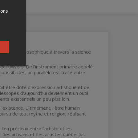
ions
stique et philosophique à travers la science
c l’univers. De l’instrument primaire appelé
possibilités; un parallèle est tracé entre
oit être doté d'expression artistique et de
escopes d’aujourd’hui deviennent un outil
ts existentiels un peu plus loin.
’existence. Ultimement, l’être humain
urvu de tout mythe et religion, réalisant
ien précieux entre l’artiste et les
des artisans et des artistes québécois.