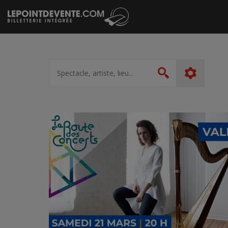
Passer
au
contenu
Spectacle,
artiste,
Rechercher
lieu...