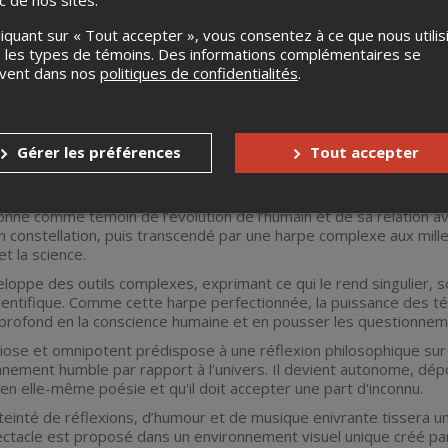
liquant sur « Tout accepter », vous consentez à ce que nous utilis
 les types de témoins. Des informations complémentaires se
uvent dans nos
politiques de confidentialités
.
Gérer les préférences
Tout accepter
acle
Nebulae
de la harpiste Valérie Milot expose une réflexion arti
straux.
onne comme témoin de l’évolution de l’humain et de sa relation ave
en constellation, puis transcendé par une harpe complexe aux mille 
 et la science.
loppe des outils complexes, exprimant ce qui le rend singulier, s
entifique. Comme cette harpe perfectionnée, la puissance des tél
profond en la conscience humaine et en pousser les questionnemen
ose et omnipotent prédispose à une réflexion philosophique sur l
nement humble par rapport à l’univers. Il devient autonome, dépo
 en elle-même poésie et qu'il doit accepter une part d'inconnu.
teinté de réflexions, d’humour et de musique enivrante tissera un l
tacle est proposé dans un environnement visuel unique créé par 